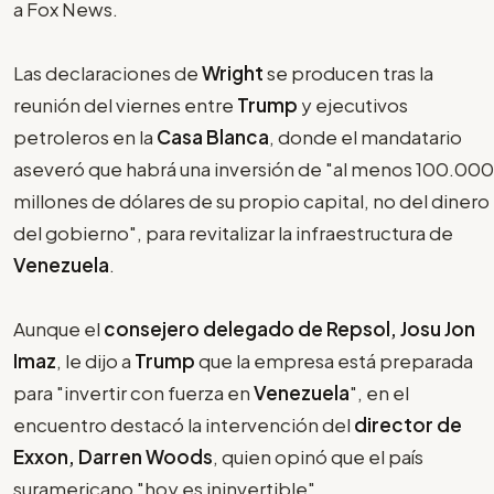
a Fox News.
Las declaraciones de
Wright
se producen tras la
reunión del viernes entre
Trump
y ejecutivos
petroleros en la
Casa Blanca
, donde el mandatario
aseveró que habrá una inversión de "al menos 100.000
millones de dólares de su propio capital, no del dinero
del gobierno", para revitalizar la infraestructura de
Venezuela
.
Aunque el
consejero delegado de Repsol, Josu Jon
Imaz
, le dijo a
Trump
que la empresa está preparada
para "invertir con fuerza en
Venezuela
", en el
encuentro destacó la intervención del
director de
Exxon, Darren Woods
, quien opinó que el país
suramericano "hoy es ininvertible".