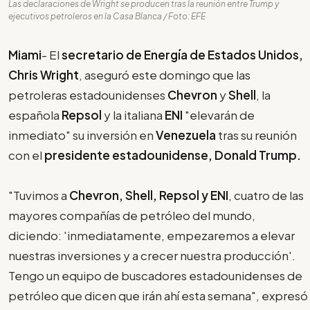
Las declaraciones de Wright se producen tras la reunión entre Trump y
ejecutivos petroleros en la Casa Blanca / Foto: EFE
Miami
- El
secretario de Energía de Estados Unidos,
Chris Wright
, aseguró este domingo que las
petroleras estadounidenses
Chevron
y
Shell
, la
española
Repsol
y la italiana
ENI
"elevarán de
inmediato" su inversión en
Venezuela
tras su reunión
con el
presidente estadounidense, Donald Trump.
"Tuvimos a
Chevron, Shell, Repsol y ENI
, cuatro de las
mayores compañías de petróleo del mundo,
diciendo: 'inmediatamente, empezaremos a elevar
nuestras inversiones y a crecer nuestra producción'.
Tengo un equipo de buscadores estadounidenses de
petróleo que dicen que irán ahí esta semana", expresó