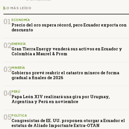
LO MÁS LEÍDO
01
ECONOMÍA
Precio del oro supera récord, pero Ecuador exporta con
descuento
02
ENERGÍA
Gran Tierra Energy venderá sus activos en Ecuador y
Colombia a Maurel & Prom
03
MINERÍA
Gobierno prevé reabrir el catastro minero de forma
gradual a finales de 2026
04
PERÚ
Papa León XIV realizará una gira por Uruguay,
Argentina y Perú en noviembre
05
POLÍTICA
Congresistas de EE. UU. proponen otorgar a Ecuador el
estatus de Aliado Importante Extra-OTAN