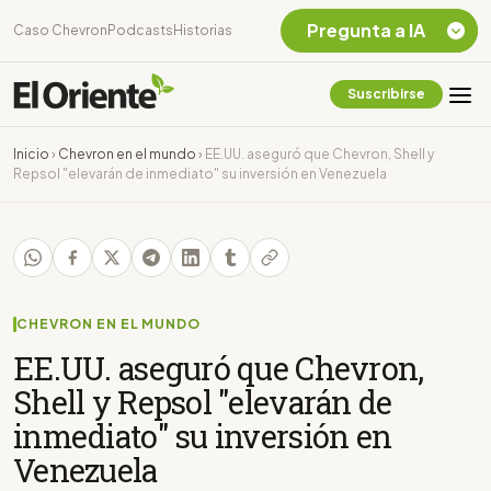
Pregunta a IA
Caso Chevron
Podcasts
Historias
Suscribirse
Quiero Información
sobre el Caso
Inicio
›
Chevron en el mundo
›
EE.UU. aseguró que Chevron, Shell y
Chevron Ecuador
Repsol "elevarán de inmediato" su inversión en Venezuela
Listar destinos
turísticos de la
Amazonia Ecuatoriana
¿En que consiste la
tasa minera que rige en
Ecuador?
CHEVRON EN EL MUNDO
EE.UU. aseguró que Chevron,
Shell y Repsol "elevarán de
inmediato" su inversión en
Venezuela