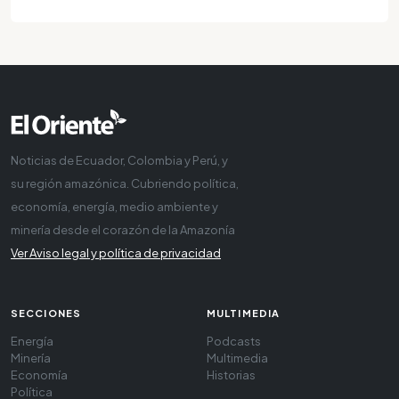
Noticias de Ecuador, Colombia y Perú, y
su región amazónica. Cubriendo política,
economía, energía, medio ambiente y
minería desde el corazón de la Amazonía
Ver Aviso legal y política de privacidad
SECCIONES
MULTIMEDIA
Energía
Podcasts
Minería
Multimedia
Economía
Historias
Política