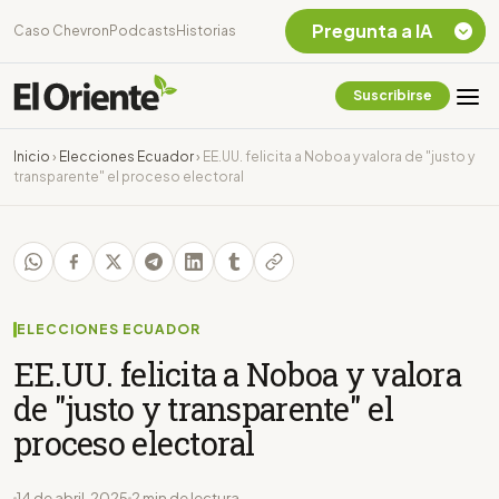
Pregunta a IA
Caso Chevron
Podcasts
Historias
Suscribirse
Quiero Información
sobre el Caso
Inicio
›
Elecciones Ecuador
›
EE.UU. felicita a Noboa y valora de "justo y
Chevron Ecuador
transparente" el proceso electoral
Listar destinos
turísticos de la
Amazonia Ecuatoriana
¿En que consiste la
tasa minera que rige en
Ecuador?
ELECCIONES ECUADOR
EE.UU. felicita a Noboa y valora
de "justo y transparente" el
proceso electoral
14 de abril, 2025
2 min de lectura