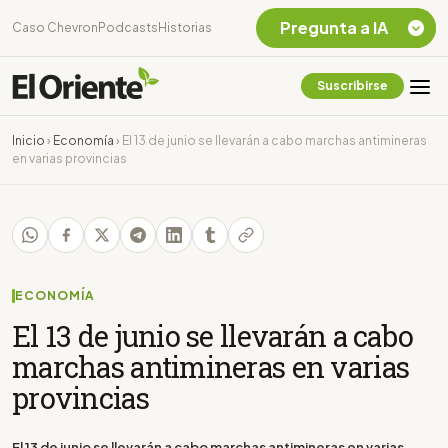
Pregunta a IA
Caso Chevron
Podcasts
Historias
Suscribirse
Quiero Información
sobre el Caso
Inicio
›
Economía
›
El 13 de junio se llevarán a cabo marchas antimineras
Chevron Ecuador
en varias provincias
Listar destinos
turísticos de la
Amazonia Ecuatoriana
¿En que consiste la
tasa minera que rige en
Ecuador?
ECONOMÍA
El 13 de junio se llevarán a cabo
marchas antimineras en varias
provincias
El 13 de junio se llevarán a cabo marchas antimineras en varias