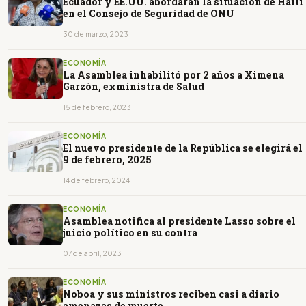
Ecuador y EE.UU. abordarán la situación de Haití
en el Consejo de Seguridad de ONU
30 de marzo, 2023
ECONOMÍA
La Asamblea inhabilitó por 2 años a Ximena
Garzón, exministra de Salud
15 de febrero, 2023
ECONOMÍA
El nuevo presidente de la República se elegirá el
9 de febrero, 2025
14 de febrero, 2024
ECONOMÍA
Asamblea notifica al presidente Lasso sobre el
juicio político en su contra
07 de abril, 2023
ECONOMÍA
Noboa y sus ministros reciben casi a diario
amenazas de muerte