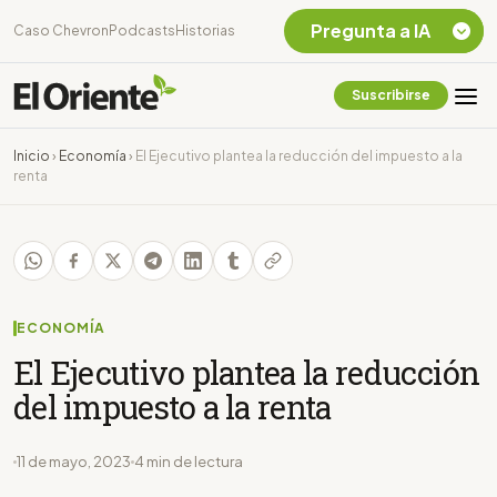
Pregunta a IA
Caso Chevron
Podcasts
Historias
Suscribirse
Quiero Información
sobre el Caso
Inicio
›
Economía
›
El Ejecutivo plantea la reducción del impuesto a la
Chevron Ecuador
renta
Listar destinos
turísticos de la
Amazonia Ecuatoriana
¿En que consiste la
tasa minera que rige en
Ecuador?
ECONOMÍA
El Ejecutivo plantea la reducción
del impuesto a la renta
11 de mayo, 2023
4 min de lectura