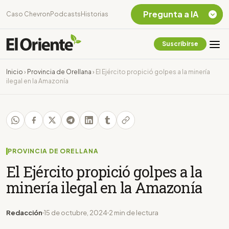
Pregunta a IA
Caso Chevron
Podcasts
Historias
Suscribirse
Quiero Información
sobre el Caso
Inicio
›
Provincia de Orellana
›
El Ejército propició golpes a la minería
Chevron Ecuador
ilegal en la Amazonía
Listar destinos
turísticos de la
Amazonia Ecuatoriana
¿En que consiste la
tasa minera que rige en
Ecuador?
PROVINCIA DE ORELLANA
El Ejército propició golpes a la
minería ilegal en la Amazonía
Redacción
15 de octubre, 2024
2 min de lectura