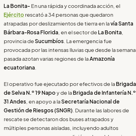
La Bonita-
En una rápida y coordinada acción, el
Ejército
rescató a 34 personas que quedaron
atrapadas por deslizamientos de tierra en la
vía Santa
Bárbara-Rosa Florida
, en el sector de
La Bonita
,
provincia de
Sucumbíos
. La emergencia fue
provocada por las intensas lluvias que desde la semana
pasada azotan varias regiones de la
Amazonía
ecuatoriana
.
El operativo fue ejecutado por efectivos de la
Brigada
de Selva N.º 19 Napo
y de la
Brigada de Infantería N.º
31 Andes
, en apoyo a la
Secretaría Nacional de
Gestión de Riesgos (SNGR)
. Durante las labores de
rescate se detectaron dos buses atrapados y
múltiples personas aisladas, incluyendo adultos