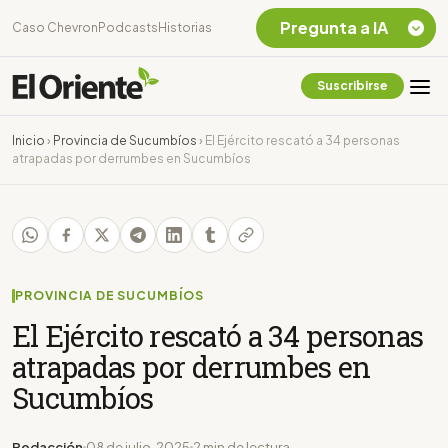
Pregunta a IA
Caso Chevron
Podcasts
Historias
Suscribirse
Quiero Información
sobre el Caso
Inicio
›
Provincia de Sucumbíos
›
El Ejército rescató a 34 personas
Chevron Ecuador
atrapadas por derrumbes en Sucumbíos
Listar destinos
turísticos de la
Amazonia Ecuatoriana
¿En que consiste la
tasa minera que rige en
Ecuador?
PROVINCIA DE SUCUMBÍOS
El Ejército rescató a 34 personas
atrapadas por derrumbes en
Sucumbíos
Redacción
08 de julio, 2025
2 min de lectura