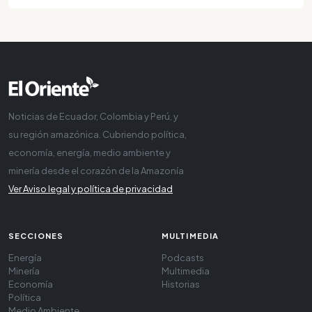
Noticias de Ecuador, Colombia y Perú, y
su región amazónica. Cubriendo política,
economía, energía, medio ambiente y
minería desde el corazón de la Amazonía
Ver Aviso legal y política de privacidad
SECCIONES
MULTIMEDIA
Energía
Podcasts
Minería
Multimedia
Economía
Historias
Política
Medio Ambiente