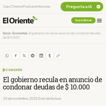
Pregunta a IA
Caso Chevron
Podcasts
Historias
Suscribirse
Quiero Información
sobre el Caso
Inicio
›
Economía
›
El gobierno recula en anuncio de condonar deudas
Chevron Ecuador
de $ 10.000
Listar destinos
turísticos de la
Amazonia Ecuatoriana
¿En que consiste la
tasa minera que rige en
Ecuador?
ECONOMÍA
El gobierno recula en anuncio de
condonar deudas de $ 10.000
23 de noviembre, 2022
3 min de lectura