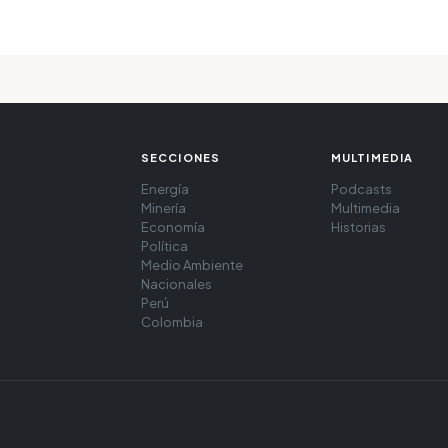
SECCIONES
MULTIMEDIA
Energía
Podcasts
Minería
Multimedia
Economía
Historias
Política
Medio Ambiente
Nacionales
Perú
Colombia