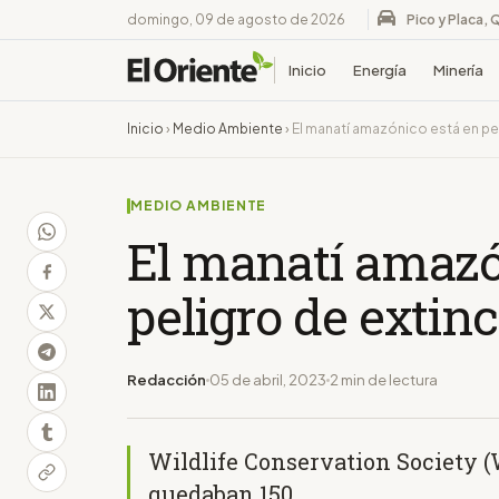
domingo, 09 de agosto de 2026
Pico y Placa, 
Inicio
Energía
Minería
Inicio
›
Medio Ambiente
›
El manatí amazónico está en pe
MEDIO AMBIENTE
El manatí amazó
peligro de extin
Redacción
05 de abril, 2023
2 min de lectura
Wildlife Conservation Society 
quedaban 150