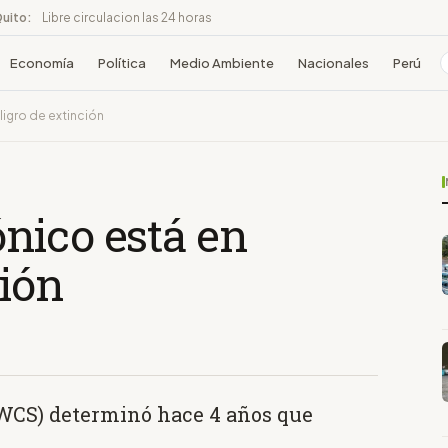
Quito:
Libre circulacion las 24 horas
Economía
Política
Medio Ambiente
Nacionales
Perú
ligro de extinción
nico está en
ción
(WCS) determinó hace 4 años que