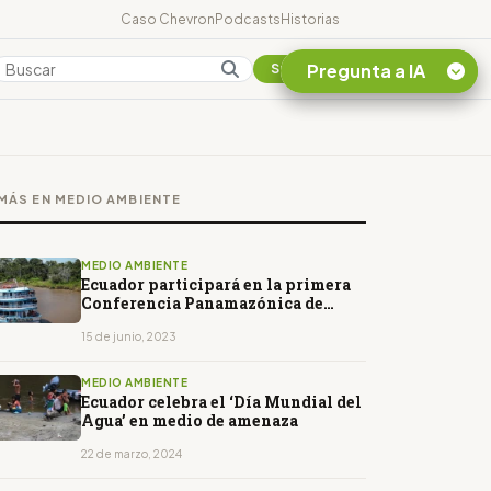
Caso Chevron
Podcasts
Historias
Pregunta a IA
Colombia
Suscribirse
Quiero Información
sobre el Caso
MÁS EN MEDIO AMBIENTE
Chevron Ecuador
Listar destinos
turísticos de la
MEDIO AMBIENTE
Amazonia Ecuatoriana
Ecuador participará en la primera
Conferencia Panamazónica de
¿En que consiste la
Bioeconomía en Brasil
tasa minera que rige en
15 de junio, 2023
Ecuador?
MEDIO AMBIENTE
Ecuador celebra el ‘Día Mundial del
Agua’ en medio de amenaza
22 de marzo, 2024