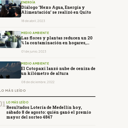
ENERGÍA
Diálogo ‘Nexo Agua, Energía y
Alimentación’ se realizó en Quito
18 de abril, 2023
MEDIO AMBIENTE
Las flores y plantas reducen un 20
% la contaminación en hogares,
escuelas y hospitales
01 de junio, 2023
MEDIO AMBIENTE
El Cotopaxi lanzó nube de ceniza de
un kilómetro de altura
08 de diciembre, 2022
LO MÁS LEÍDO
01
LO MÁS LEÍDO
Resultados Lotería de Medellín hoy,
sábado 8 de agosto: quién ganó el premio
mayor del sorteo 4847