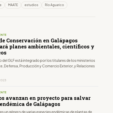
e
MAATE
estudios
Río Aguarico
ENTE
de Conservación en Galápagos
ará planes ambientales, científicos y
cos
io del GLF está integrado por los titulares de los ministerios
e, Defensa, Producción y Comercio Exterior, y Relaciones
 2023
ENTE
os avanzan en proyecto para salvar
 endémica de Galápagos
 es un género de varias especies endémicas de plantas de