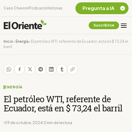
Pregunta a IA
Caso Chevron
Podcasts
Historias
Suscribirse
Quiero Información
sobre el Caso
Inicio
›
Energía
›
El petróleo WTI, referente de Ecuador, está en $ 73,24 el
Chevron Ecuador
barril
Listar destinos
turísticos de la
Amazonia Ecuatoriana
¿En que consiste la
tasa minera que rige en
Ecuador?
ENERGÍA
El petróleo WTI, referente de
Ecuador, está en $ 73,24 el barril
09 de octubre, 2024
2 min de lectura