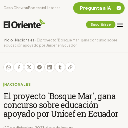
Pregunta a IA
Caso Chevron
Podcasts
Historias
Suscribirse
Quiero Información
sobre el Caso
Inicio
›
Nacionales
›
El proyecto 'Bosque Mar', gana concurso sobre
Chevron Ecuador
educación apoyado por Unicef en Ecuador
Listar destinos
turísticos de la
Amazonia Ecuatoriana
¿En que consiste la
tasa minera que rige en
Ecuador?
NACIONALES
El proyecto 'Bosque Mar', gana
concurso sobre educación
apoyado por Unicef en Ecuador
20 de diciembre, 2023
4 min de lectura