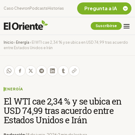
Pregunta a IA
Caso Chevron
Podcasts
Historias
Suscribirse
Quiero Información
sobre el Caso
Inicio
›
Energía
›
El WTI cae 2,34 % y se ubica en USD 74,99 tras acuerdo
Chevron Ecuador
entre Estados Unidos e Irán
Listar destinos
turísticos de la
Amazonia Ecuatoriana
¿En que consiste la
tasa minera que rige en
Ecuador?
ENERGÍA
El WTI cae 2,34 % y se ubica en
USD 74,99 tras acuerdo entre
Estados Unidos e Irán
Redacción
18 de junio, 2026
2 min de lectura