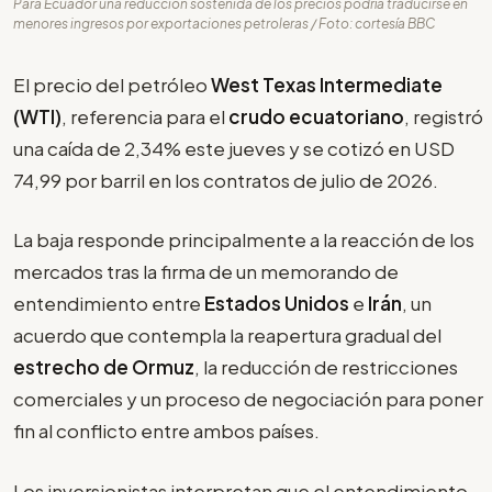
Para Ecuador una reducción sostenida de los precios podría traducirse en
menores ingresos por exportaciones petroleras / Foto: cortesía BBC
El precio del petróleo
West Texas Intermediate
(WTI)
, referencia para el
crudo ecuatoriano
, registró
una caída de 2,34% este jueves y se cotizó en USD
74,99 por barril en los contratos de julio de 2026.
La baja responde principalmente a la reacción de los
mercados tras la firma de un memorando de
entendimiento entre
Estados Unidos
e
Irán
, un
acuerdo que contempla la reapertura gradual del
estrecho de Ormuz
, la reducción de restricciones
comerciales y un proceso de negociación para poner
fin al conflicto entre ambos países.
Los inversionistas interpretan que el entendimiento