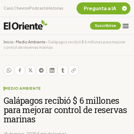
Pregunta a IA
Caso Chevron
Podcasts
Historias
Suscribirse
Quiero Información
sobre el Caso
Inicio
›
Medio Ambiente
›
Galápagos recibió $ 6 millones para mejorar
Chevron Ecuador
control de reservas marinas
Listar destinos
turísticos de la
Amazonia Ecuatoriana
¿En que consiste la
tasa minera que rige en
Ecuador?
MEDIO AMBIENTE
Galápagos recibió $ 6 millones
para mejorar control de reservas
marinas
16 de mayo, 2025
5 min de lectura