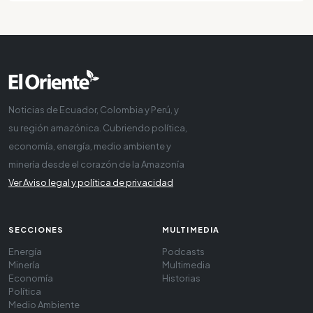
Noticias de Ecuador, Colombia y Perú, y
su región amazónica. Cubriendo política,
economía, energía, medio ambiente y
minería desde el corazón de la Amazonía
Ver Aviso legal y política de privacidad
SECCIONES
MULTIMEDIA
Energía
Podcasts
Minería
Multimedia
Economía
Historias
Política
Medio Ambiente