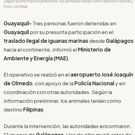
Según la información preliminar, los animales tenían como destino Filipinas /
Foto: cortesía
Guayaquil-
Tres personas fueron detenidas en
Guayaquil
por su presunta participación en el
traslado ilegal de iguanas marinas
desde
Galápagos
hacia el continente, informó el
Ministerio de
Ambiente y Energía (MAE)
.
El operativo se realizó en el
aeropuerto José Joaquín
de Olmedo
, con apoyo de la
Policía Nacional
y en
coordinación con otras autoridades. Según la
información preliminar, los animales tenían como
destino
Filipinas
.
Durante la intervención, las autoridades encontraron
12 iguanas de
Galápagos
. Una de ellas murió antes de