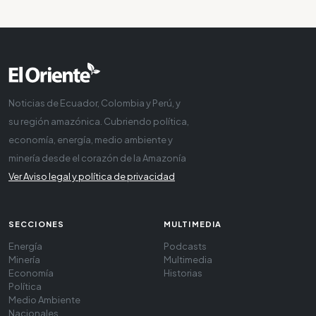
Noticias de Ecuador, Colombia y Perú, y
su región amazónica. Cubriendo política,
economía, energía, medio ambiente y
minería desde el corazón de la Amazonía
Ver Aviso legal y política de privacidad
SECCIONES
MULTIMEDIA
Energía
Podcasts
Minería
Multimedia
Economía
Historias
Política
Medio Ambiente
Nacionales