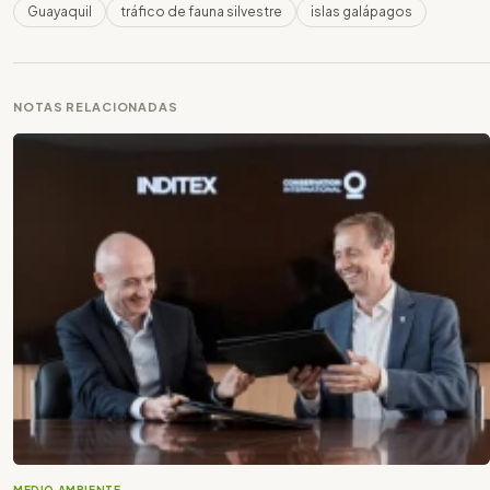
Guayaquil
tráfico de fauna silvestre
islas galápagos
NOTAS RELACIONADAS
MEDIO AMBIENTE