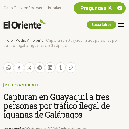
Pregunta a IA
Caso Chevron
Podcasts
Historias
Suscribirse
Quiero Información
sobre el Caso
Inicio
›
Medio Ambiente
›
Capturan en Guayaquil a tres personas por
Chevron Ecuador
tráfico ilegal de iguanas de Galápagos
Listar destinos
turísticos de la
Amazonia Ecuatoriana
¿En que consiste la
tasa minera que rige en
Ecuador?
MEDIO AMBIENTE
Capturan en Guayaquil a tres
personas por tráfico ilegal de
iguanas de Galápagos
Redacción
20 de mayo, 2026
2 min de lectura