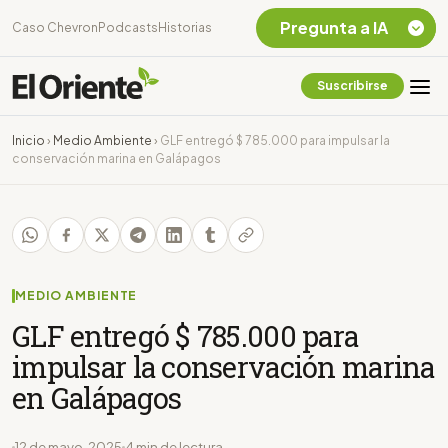
Pregunta a IA
Caso Chevron
Podcasts
Historias
Suscribirse
Quiero Información
sobre el Caso
Inicio
›
Medio Ambiente
›
GLF entregó $ 785.000 para impulsar la
Chevron Ecuador
conservación marina en Galápagos
Listar destinos
turísticos de la
Amazonia Ecuatoriana
¿En que consiste la
tasa minera que rige en
Ecuador?
MEDIO AMBIENTE
GLF entregó $ 785.000 para
impulsar la conservación marina
en Galápagos
12 de mayo, 2025
4 min de lectura