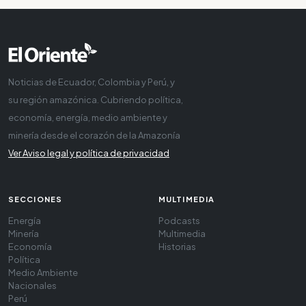
Noticias de Ecuador, Colombia y Perú, y
su región amazónica. Cubriendo política,
economía, energía, medio ambiente y
minería desde el corazón de la Amazonía
Ver Aviso legal y política de privacidad
SECCIONES
MULTIMEDIA
Energía
Podcasts
Minería
Multimedia
Economía
Historias
Política
Medio Ambiente
Nacionales
Perú