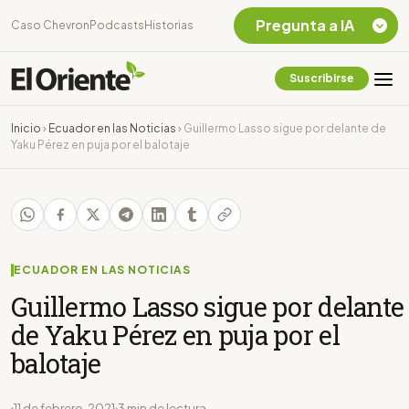
Pregunta a IA
Caso Chevron
Podcasts
Historias
Suscribirse
Quiero Información
sobre el Caso
Inicio
›
Ecuador en las Noticias
›
Guillermo Lasso sigue por delante de
Chevron Ecuador
Yaku Pérez en puja por el balotaje
Listar destinos
turísticos de la
Amazonia Ecuatoriana
¿En que consiste la
tasa minera que rige en
Ecuador?
ECUADOR EN LAS NOTICIAS
Guillermo Lasso sigue por delante
de Yaku Pérez en puja por el
balotaje
11 de febrero, 2021
3 min de lectura