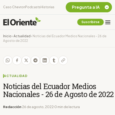
Pregunta a IA
Caso Chevron
Podcasts
Historias
Suscribirse
Quiero Información
sobre el Caso
Inicio
›
Actualidad
›
Noticias del Ecuador Medios Nacionales - 26 de
Chevron Ecuador
Agosto de 2022
Listar destinos
turísticos de la
Amazonia Ecuatoriana
¿En que consiste la
tasa minera que rige en
Ecuador?
ACTUALIDAD
Noticias del Ecuador Medios
Nacionales - 26 de Agosto de 2022
Redacción
26 de agosto, 2022
0 min de lectura