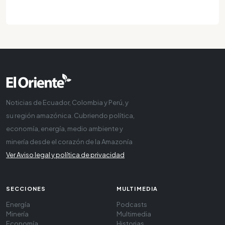
Noticias de Ecuador, Colombia y Perú, y
su región amazónica. Cubriendo política,
economía, energía, medio ambiente y
minería desde el corazón de la Amazonía
Ver Aviso legal y política de privacidad
SECCIONES
MULTIMEDIA
Energía
Podcasts
Minería
Multimedia
Economía
Historias