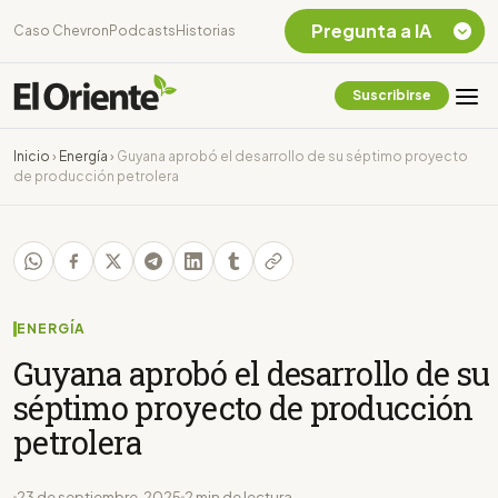
Pregunta a IA
Caso Chevron
Podcasts
Historias
Suscribirse
Quiero Información
sobre el Caso
Inicio
›
Energía
›
Guyana aprobó el desarrollo de su séptimo proyecto
Chevron Ecuador
de producción petrolera
Listar destinos
turísticos de la
Amazonia Ecuatoriana
¿En que consiste la
tasa minera que rige en
Ecuador?
ENERGÍA
Guyana aprobó el desarrollo de su
séptimo proyecto de producción
petrolera
23 de septiembre, 2025
2 min de lectura