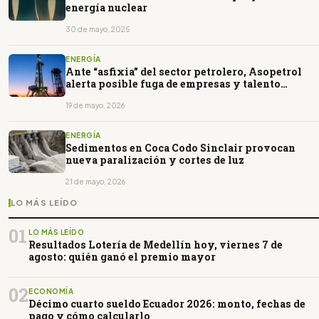
energía nuclear
30 de mayo, 2025
ENERGÍA
Ante “asfixia” del sector petrolero, Asopetrol
alerta posible fuga de empresas y talento
colombiano hacia Venezuela
19 de mayo, 2026
ENERGÍA
Sedimentos en Coca Codo Sinclair provocan
nueva paralización y cortes de luz
21 de mayo, 2026
LO MÁS LEÍDO
01
LO MÁS LEÍDO
Resultados Lotería de Medellín hoy, viernes 7 de
agosto: quién ganó el premio mayor
02
ECONOMÍA
Décimo cuarto sueldo Ecuador 2026: monto, fechas de
pago y cómo calcularlo