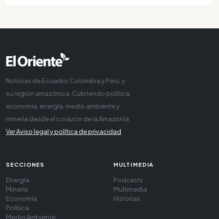
Noticias de Ecuador, Colombia y Perú, y
su región amazónica. Cubriendo política,
economía, energía, medio ambiente y
minería desde el corazón de la Amazonía
Ver Aviso legal y política de privacidad
SECCIONES
MULTIMEDIA
Energía
Podcasts
Minería
Multimedia
Economía
Historias
Política
Medio Ambiente