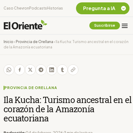
Pregunta a IA
Caso Chevron
Podcasts
Historias
Suscribirse
Quiero Información
sobre el Caso
Inicio
›
Provincia de Orellana
›
Ila Kucha: Turismo ancestral en el corazón
Chevron Ecuador
de la Amazonía ecuatoriana
Listar destinos
turísticos de la
Amazonia Ecuatoriana
¿En que consiste la
tasa minera que rige en
Ecuador?
PROVINCIA DE ORELLANA
Ila Kucha: Turismo ancestral en el
corazón de la Amazonía
ecuatoriana
Redacción
04 de febrero, 2026
3 min de lectura