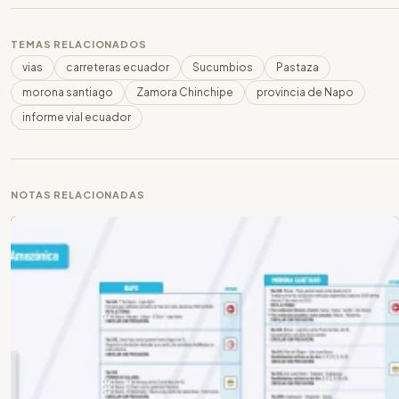
TEMAS RELACIONADOS
vias
carreteras ecuador
Sucumbios
Pastaza
morona santiago
Zamora Chinchipe
provincia de Napo
informe vial ecuador
NOTAS RELACIONADAS