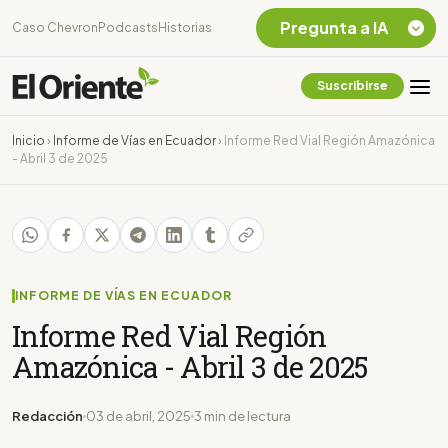
Pregunta a IA
Caso Chevron
Podcasts
Historias
Suscribirse
Quiero Información
sobre el Caso
Inicio
›
Informe de Vías en Ecuador
›
Informe Red Vial Región Amazónica
Chevron Ecuador
- Abril 3 de 2025
Listar destinos
turísticos de la
Amazonia Ecuatoriana
¿En que consiste la
tasa minera que rige en
Ecuador?
INFORME DE VÍAS EN ECUADOR
Informe Red Vial Región
Amazónica - Abril 3 de 2025
Redacción
03 de abril, 2025
3 min de lectura