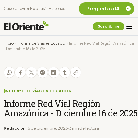
Pregunta a IA
Caso Chevron
Podcasts
Historias
Suscribirse
Quiero Información
sobre el Caso
Inicio
›
Informe de Vías en Ecuador
›
Informe Red Vial Región Amazónica
Chevron Ecuador
- Diciembre 16 de 2025
Listar destinos
turísticos de la
Amazonia Ecuatoriana
¿En que consiste la
tasa minera que rige en
Ecuador?
INFORME DE VÍAS EN ECUADOR
Informe Red Vial Región
Amazónica - Diciembre 16 de 2025
Redacción
16 de diciembre, 2025
3 min de lectura