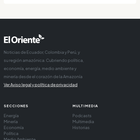
Noticias de Ecuador, Colombia y Perú, y
su región amazónica. Cubriendo política,
economía, energía, medio ambiente y
minería desde el corazón de la Amazonía
Ver Aviso legal y política de privacidad
SECCIONES
MULTIMEDIA
Energía
Podcasts
Minería
Multimedia
Economía
Historias
Política
Medio Ambiente