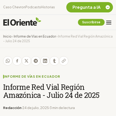
Pregunta a IA
Caso Chevron
Podcasts
Historias
Suscribirse
Quiero Información
sobre el Caso
Inicio
›
Informe de Vías en Ecuador
›
Informe Red Vial Región Amazónica
Chevron Ecuador
- Julio 24 de 2025
Listar destinos
turísticos de la
Amazonia Ecuatoriana
¿En que consiste la
tasa minera que rige en
Ecuador?
INFORME DE VÍAS EN ECUADOR
Informe Red Vial Región
Amazónica - Julio 24 de 2025
Redacción
24 de julio, 2025
3 min de lectura