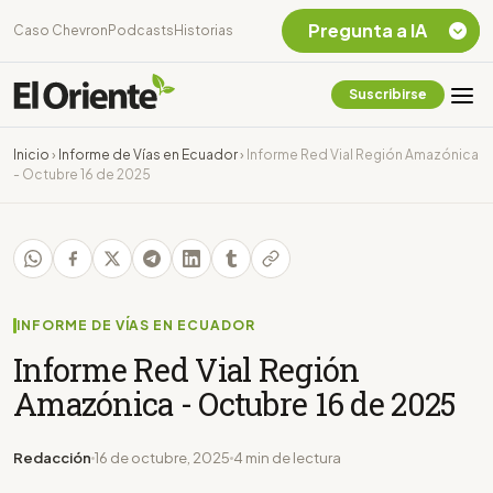
Pregunta a IA
Caso Chevron
Podcasts
Historias
Suscribirse
Quiero Información
sobre el Caso
Inicio
›
Informe de Vías en Ecuador
›
Informe Red Vial Región Amazónica
Chevron Ecuador
- Octubre 16 de 2025
Listar destinos
turísticos de la
Amazonia Ecuatoriana
¿En que consiste la
tasa minera que rige en
Ecuador?
INFORME DE VÍAS EN ECUADOR
Informe Red Vial Región
Amazónica - Octubre 16 de 2025
Redacción
16 de octubre, 2025
4 min de lectura