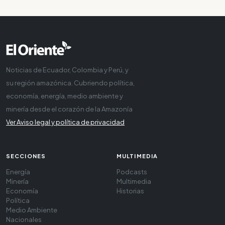
Noticias de Ecuador, Colombia y Perú, y
su región amazónica. Cubriendo política,
economía, energía, medio ambiente y
minería desde el corazón de la Amazonía
Ver Aviso legal y política de privacidad
SECCIONES
MULTIMEDIA
Energía
Podcasts
Minería
Multimedia
Economía
Historias
Política
Medio Ambiente
Nacionales