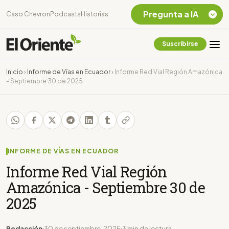
Pregunta a IA
Caso Chevron
Podcasts
Historias
Suscribirse
Quiero Información
sobre el Caso
Inicio
›
Informe de Vías en Ecuador
›
Informe Red Vial Región Amazónica
Chevron Ecuador
- Septiembre 30 de 2025
Listar destinos
turísticos de la
Amazonia Ecuatoriana
¿En que consiste la
tasa minera que rige en
Ecuador?
INFORME DE VÍAS EN ECUADOR
Informe Red Vial Región
Amazónica - Septiembre 30 de
2025
Redacción
30 de septiembre, 2025
3 min de lectura