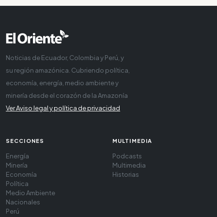
Noticias de Ecuador, Colombia y Perú, y
su región amazónica. Cubriendo política,
economía, energía, medio ambiente y
minería desde el corazón de la Amazonía
Ver Aviso legal y política de privacidad
SECCIONES
MULTIMEDIA
Energía
Podcasts
Minería
Multimedia
Economía
Historias
Política
Medio Ambiente
Nacionales
Perú