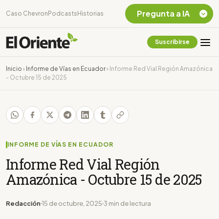
Pregunta a IA
Caso Chevron
Podcasts
Historias
Suscribirse
Quiero Información
sobre el Caso
Inicio
›
Informe de Vías en Ecuador
›
Informe Red Vial Región Amazónica
Chevron Ecuador
- Octubre 15 de 2025
Listar destinos
turísticos de la
Amazonia Ecuatoriana
¿En que consiste la
tasa minera que rige en
Ecuador?
INFORME DE VÍAS EN ECUADOR
Informe Red Vial Región
Amazónica - Octubre 15 de 2025
Redacción
15 de octubre, 2025
3 min de lectura