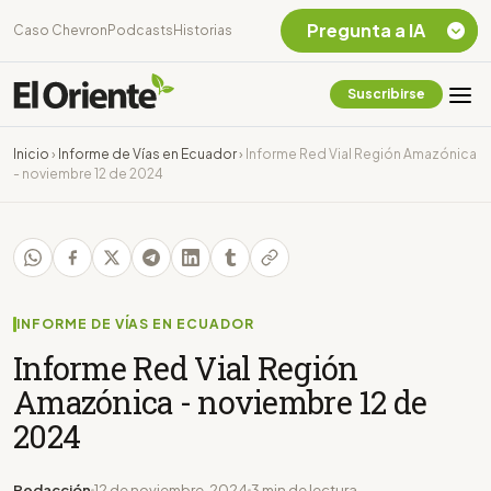
Pregunta a IA
Caso Chevron
Podcasts
Historias
Suscribirse
Quiero Información
sobre el Caso
Inicio
›
Informe de Vías en Ecuador
›
Informe Red Vial Región Amazónica
Chevron Ecuador
- noviembre 12 de 2024
Listar destinos
turísticos de la
Amazonia Ecuatoriana
¿En que consiste la
tasa minera que rige en
Ecuador?
INFORME DE VÍAS EN ECUADOR
Informe Red Vial Región
Amazónica - noviembre 12 de
2024
Redacción
12 de noviembre, 2024
3 min de lectura