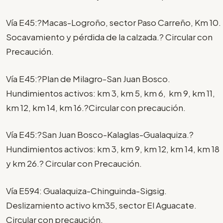
Vía E45:?Macas-Logroño, sector Paso Carreño, Km 10.
Socavamiento y pérdida de la calzada.? Circular con
Precaución.
Vía E45:?Plan de Milagro-San Juan Bosco.
Hundimientos activos: km 3, km 5, km 6, km 9, km 11,
km 12, km 14, km 16.?Circular con precaución.
Vía E45:?San Juan Bosco-Kalaglas-Gualaquiza.?
Hundimientos activos: km 3, km 9, km 12, km 14, km 18
y km 26.? Circular con Precaución.
Vía E594: Gualaquiza-Chinguinda-Sigsig.
Deslizamiento activo km35, sector El Aguacate.
Circular con precaución.