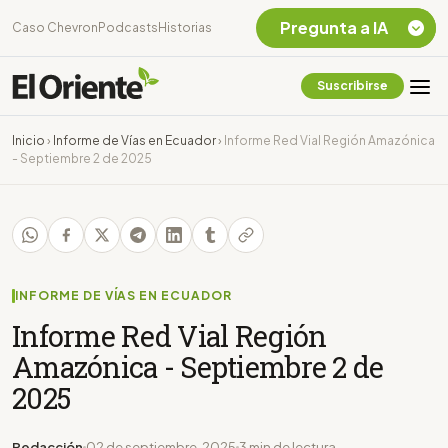
Pregunta a IA
Caso Chevron
Podcasts
Historias
Suscribirse
Quiero Información
sobre el Caso
Inicio
›
Informe de Vías en Ecuador
›
Informe Red Vial Región Amazónica
Chevron Ecuador
- Septiembre 2 de 2025
Listar destinos
turísticos de la
Amazonia Ecuatoriana
¿En que consiste la
tasa minera que rige en
Ecuador?
INFORME DE VÍAS EN ECUADOR
Informe Red Vial Región
Amazónica - Septiembre 2 de
2025
Redacción
02 de septiembre, 2025
3 min de lectura