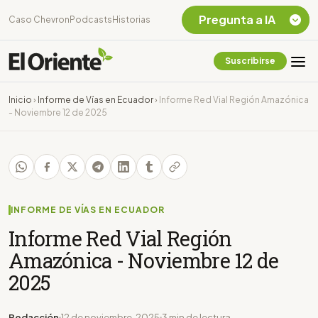
Pregunta a IA
Caso Chevron
Podcasts
Historias
Suscribirse
Quiero Información
sobre el Caso
Inicio
›
Informe de Vías en Ecuador
›
Informe Red Vial Región Amazónica
Chevron Ecuador
- Noviembre 12 de 2025
Listar destinos
turísticos de la
Amazonia Ecuatoriana
¿En que consiste la
tasa minera que rige en
Ecuador?
INFORME DE VÍAS EN ECUADOR
Informe Red Vial Región
Amazónica - Noviembre 12 de
2025
Redacción
12 de noviembre, 2025
3 min de lectura