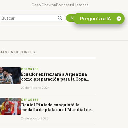
Caso Chevron
Podcasts
Historias
Pregunta a IA
Colombia
Suscribirse
Quiero Información
sobre el Caso
MÁS EN DEPORTES
Chevron Ecuador
Listar destinos
turísticos de la
DEPORTES
Amazonia Ecuatoriana
Ecuador enfrentará a Argentina
como preparación para la Copa
¿En que consiste la
América
tasa minera que rige en
27 de febrero, 2024
Ecuador?
DEPORTES
Daniel Pintado conquistó la
medalla de plata en el Mundial de
Budapest
24 de agosto, 2023