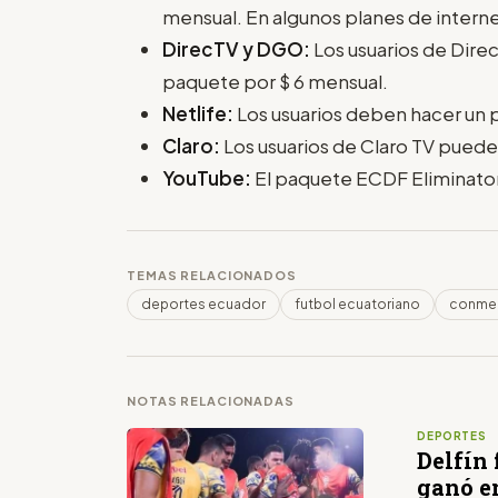
mensual. En algunos planes de interne
DirecTV y DGO:
Los usuarios de Direc
paquete por $ 6 mensual.
Netlife:
Los usuarios deben hacer un p
Claro:
Los usuarios de Claro TV pueden
YouTube:
El paquete ECDF Eliminatori
TEMAS RELACIONADOS
deportes ecuador
futbol ecuatoriano
conme
NOTAS RELACIONADAS
DEPORTES
Delfín 
ganó e