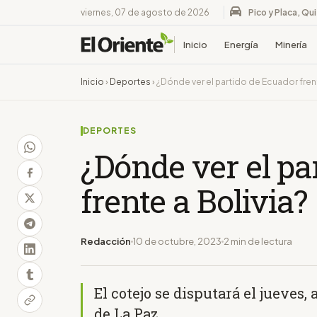
viernes, 07 de agosto de 2026
Pico y Placa, Qu
Inicio
Energía
Minería
Inicio
›
Deportes
›
¿Dónde ver el partido de Ecuador frent
DEPORTES
¿Dónde ver el pa
frente a Bolivia?
Redacción
10 de octubre, 2023
2 min de lectura
El cotejo se disputará el jueves, 
de La Paz