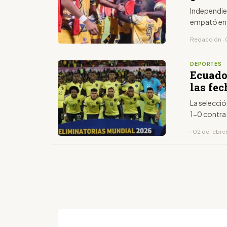
Independien
empató en
Redacción · 
DEPORTES
Ecuador
las fe
La selecci
1-0 contra
· 02 de febre