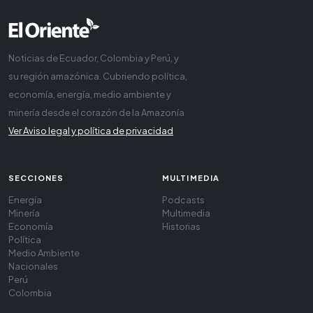
Noticias de Ecuador, Colombia y Perú, y
su región amazónica. Cubriendo política,
economía, energía, medio ambiente y
minería desde el corazón de la Amazonía
Ver Aviso legal y política de privacidad
SECCIONES
MULTIMEDIA
Energía
Podcasts
Minería
Multimedia
Economía
Historias
Política
Medio Ambiente
Nacionales
Perú
Colombia