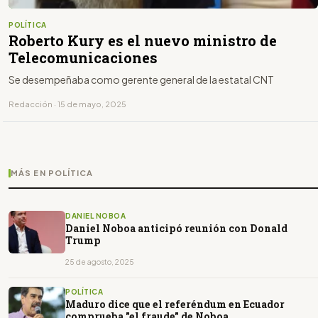
POLÍTICA
Roberto Kury es el nuevo ministro de
Telecomunicaciones
Se desempeñaba como gerente general de la estatal CNT
Redacción · 15 de mayo, 2025
MÁS EN POLÍTICA
DANIEL NOBOA
Daniel Noboa anticipó reunión con Donald
Trump
25 de agosto, 2025
POLÍTICA
Maduro dice que el referéndum en Ecuador
comprueba "el fraude" de Noboa