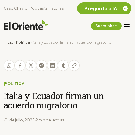
Pregunta a IA
Caso Chevron
Podcasts
Historias
Suscribirse
Quiero Información
sobre el Caso
Inicio
›
Política
›
Italia y Ecuador firman un acuerdo migratorio
Chevron Ecuador
Listar destinos
turísticos de la
Amazonia Ecuatoriana
¿En que consiste la
tasa minera que rige en
POLÍTICA
Ecuador?
Italia y Ecuador firman un
acuerdo migratorio
01 de julio, 2025
2 min de lectura