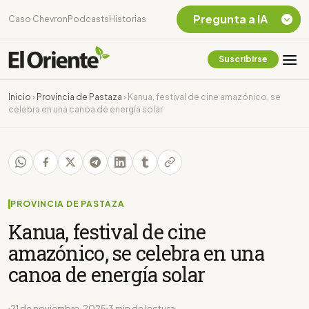
Pregunta a IA
Caso Chevron
Podcasts
Historias
Suscribirse
Quiero Información
sobre el Caso
Inicio
›
Provincia de Pastaza
›
Kanua, festival de cine amazónico, se
Chevron Ecuador
celebra en una canoa de energía solar
Listar destinos
turísticos de la
Amazonia Ecuatoriana
¿En que consiste la
tasa minera que rige en
Ecuador?
PROVINCIA DE PASTAZA
Kanua, festival de cine
amazónico, se celebra en una
canoa de energía solar
21 de noviembre, 2025
3 min de lectura