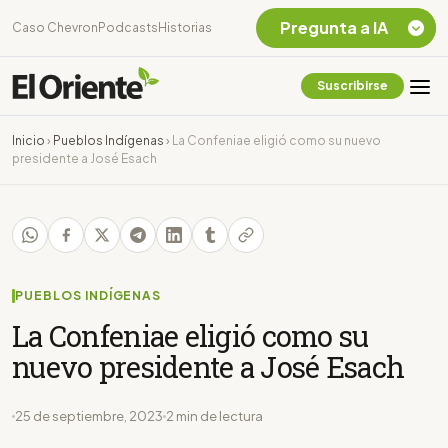
Pregunta a IA
Caso Chevron
Podcasts
Historias
Suscribirse
Quiero Información
sobre el Caso
Inicio
›
Pueblos Indígenas
›
La Confeniae eligió como su nuevo
Chevron Ecuador
presidente a José Esach
Listar destinos
turísticos de la
Amazonia Ecuatoriana
¿En que consiste la
tasa minera que rige en
Ecuador?
PUEBLOS INDÍGENAS
La Confeniae eligió como su
nuevo presidente a José Esach
25 de septiembre, 2023
2 min de lectura