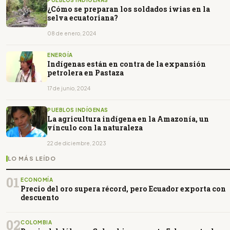
PUEBLOS INDÍGENAS
¿Cómo se preparan los soldados iwias en la
selva ecuatoriana?
08 de enero, 2024
ENERGÍA
Indígenas están en contra de la expansión
petrolera en Pastaza
17 de junio, 2024
PUEBLOS INDÍGENAS
La agricultura indígena en la Amazonía, un
vínculo con la naturaleza
22 de diciembre, 2023
LO MÁS LEÍDO
01
ECONOMÍA
Precio del oro supera récord, pero Ecuador exporta con
descuento
02
COLOMBIA