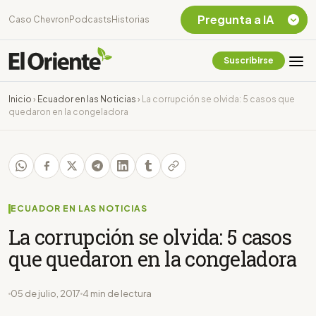
Pregunta a IA
Caso Chevron
Podcasts
Historias
Suscribirse
Quiero Información
sobre el Caso
Inicio
›
Ecuador en las Noticias
›
La corrupción se olvida: 5 casos que
Chevron Ecuador
quedaron en la congeladora
Listar destinos
turísticos de la
Amazonia Ecuatoriana
¿En que consiste la
tasa minera que rige en
Ecuador?
ECUADOR EN LAS NOTICIAS
La corrupción se olvida: 5 casos
que quedaron en la congeladora
05 de julio, 2017
4 min de lectura