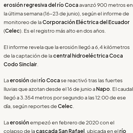
erosión regresiva del río Coca
avanzó 900 metros en
la última semana (16-23 de junio), según el informe de
monitoreo de la
Corporación Eléctrica del Ecuador
(
Celec
). Es el registro más alto en dos años.
El informe revela que la erosión llegó a 6,4 kilómetros
de la captación de la
central hidroeléctrica Coca
Codo Sinclair
.
La
erosión
del
río Coca
se reactivó tras las fuertes
lluvias que azotan desde el 16 de junio a
Napo
. El caudal
llegó a 3.354 metros por segundo a las 12:00 de ese
día, según reportes de
Celec
.
La
erosión
empezó en febrero de 2020 con el
colapso de la
cascada San Rafael
, ubicada en el
río