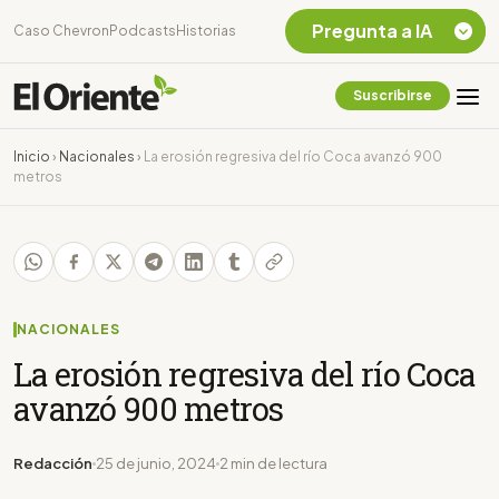
Pregunta a IA
Caso Chevron
Podcasts
Historias
Suscribirse
Quiero Información
sobre el Caso
Inicio
›
Nacionales
›
La erosión regresiva del río Coca avanzó 900
Chevron Ecuador
metros
Listar destinos
turísticos de la
Amazonia Ecuatoriana
¿En que consiste la
tasa minera que rige en
Ecuador?
NACIONALES
La erosión regresiva del río Coca
avanzó 900 metros
Redacción
25 de junio, 2024
2 min de lectura