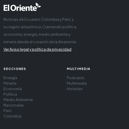
Noticias de Ecuador, Colombia y Perú, y
su región amazónica. Cubriendo política,
economía, energía, medio ambiente y
minería desde el corazón de la Amazonía
Ver Aviso legal y política de privacidad
SECCIONES
MULTIMEDIA
Energía
Podcasts
Minería
Multimedia
Economía
Historias
Política
Medio Ambiente
Nacionales
Perú
Colombia