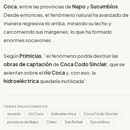
Coca
, entre las provincias de
Napo
y
Sucumbíos
.
Desde entonces, el fenómeno natural ha avanzado de
manera regresiva río arriba, minando su lecho y
carcomiendo sus márgenes, lo que ha formado
enormes socavones.
Según
Primicias
, “el fenómeno podría destruir las
obras de captación
de
Coca Codo Sinclair
, que se
asientan sobre el
río Coca
y, con eso, la
hidroeléctrica
quedaría inutilizada”.
TEMAS RELACIONADOS
erosión
río Coca
hidroelectrica
Coca Codo Sinclair
provincia de Napo
Celec
San Rafael
Sucumbios