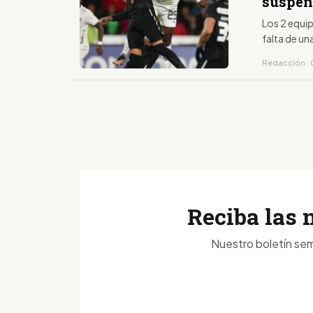
suspen
Los 2 equip
falta de un
Redacción · 
Reciba las 
Nuestro boletín sem