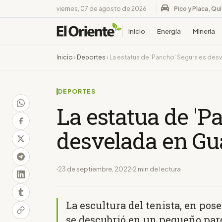
viernes, 07 de agosto de 2026
Pico y Placa, Qu
Inicio
Energía
Minería
Inicio
›
Deportes
›
La estatua de 'Pancho' Segura es des
DEPORTES
La estatua de 'P
desvelada en Gu
23 de septiembre, 2022
2 min de lectura
La escultura del tenista, en pos
se descubrió en un pequeño parq