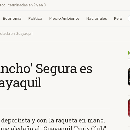
ito:
terminadas en 9 y en 0
Economía
Política
Medio Ambiente
Nacionales
Perú
velada en Guayaquil
ancho' Segura es
ayaquil
e deportista y con la raqueta en mano,
ue aledaño al "Guayaquil Tenis Club".