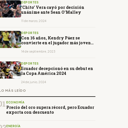
DEPORTES
‘Chito’ Vera cayó por decisión
unánime ante Sean O’Malley
11 de marzo, 2024
DEPORTES
Con 16 años, Kendry Páez se
convierte en el jugador más joven
en debutar con Ecuador
14 de septiembre, 2023
DEPORTES
Ecuador decepcionó en su debut en
la Copa América 2024
24 de junio, 2024
LO MÁS LEÍDO
01
ECONOMÍA
Precio del oro supera récord, pero Ecuador
exporta con descuento
02
ENERGÍA