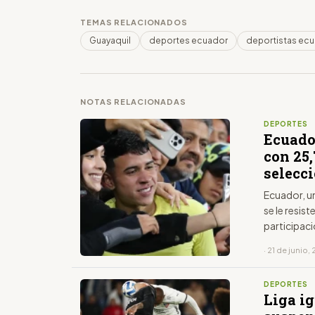
TEMAS RELACIONADOS
Guayaquil
deportes ecuador
deportistas ec
NOTAS RELACIONADAS
DEPORTES
Ecuado
con 25
selecc
Ecuador, un
se le resis
participac
está fijado
· 21 de junio,
DEPORTES
Liga ig