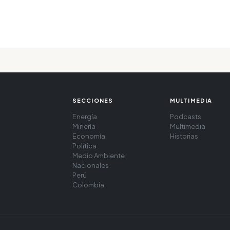
SECCIONES
MULTIMEDIA
Energía
Podcasts
Minería
Multimedia
Economía
Historias
Política
Medio Ambiente
Nacionales
Perú
Colombia