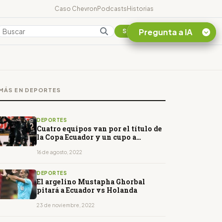
Caso Chevron
Podcasts
Historias
Pregunta a IA
Colombia
Suscribirse
Quiero Información
sobre el Caso
MÁS EN DEPORTES
Chevron Ecuador
Listar destinos
turísticos de la
DEPORTES
Amazonia Ecuatoriana
Cuatro equipos van por el título de
la Copa Ecuador y un cupo a
¿En que consiste la
Libertadores
tasa minera que rige en
16 de agosto, 2022
Ecuador?
DEPORTES
El argelino Mustapha Ghorbal
pitará a Ecuador vs Holanda
23 de noviembre, 2022