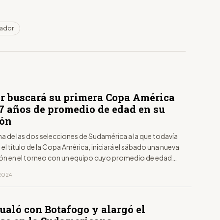
uador
r buscará su primera Copa América
,7 años de promedio de edad en su
ión
a de las dos selecciones de Sudamérica a la que todavía
te el título de la Copa América, iniciará el sábado una nueva
ión en el torneo con un equipo cuyo promedio de edad
 en 25,7 años.
 2024
ualó con Botafogo y alargó el