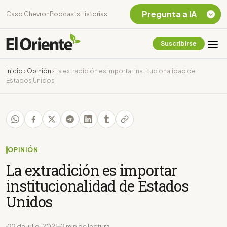
Pregunta a IA
Caso Chevron
Podcasts
Historias
Suscribirse
Quiero Información
sobre el Caso
Inicio
›
Opinión
›
La extradición es importar institucionalidad de
Chevron Ecuador
Estados Unidos
Listar destinos
turísticos de la
Amazonia Ecuatoriana
¿En que consiste la
tasa minera que rige en
Ecuador?
OPINIÓN
La extradición es importar
institucionalidad de Estados
Unidos
22 de julio, 2025
2 min de lectura