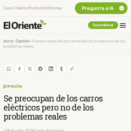
Pregunta a IA
Caso Chevron
Podcasts
Historias
Suscribirse
Quiero Información
sobre el Caso
Inicio
›
Opinión
›
Se preocupan de los carros eléctricos pero no de los
Chevron Ecuador
problemas reales
Listar destinos
turísticos de la
Amazonia Ecuatoriana
¿En que consiste la
tasa minera que rige en
Ecuador?
OPINIÓN
Se preocupan de los carros
eléctricos pero no de los
problemas reales
08 de julio, 2025
2 min de lectura