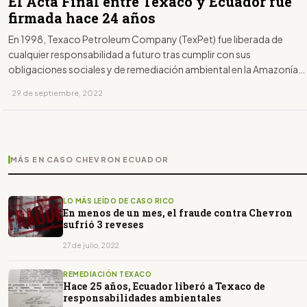
El Acta Final entre Texaco y Ecuador fue
firmada hace 24 años
En 1998, Texaco Petroleum Company (TexPet) fue liberada de
cualquier responsabilidad a futuro tras cumplir con sus
obligaciones sociales y de remediación ambiental en la Amazonía
ecuatoriana. Un tribunal arbitral de La Haya confirmó esta
· 29 de septiembre, 2022
remediación en 2018.
MÁS EN CASO CHEVRON ECUADOR
LO MÁS LEÍDO DE CASO RICO
En menos de un mes, el fraude contra Chevron
sufrió 3 reveses
27 de julio, 2022
REMEDIACIÓN TEXACO
Hace 25 años, Ecuador liberó a Texaco de
responsabilidades ambientales