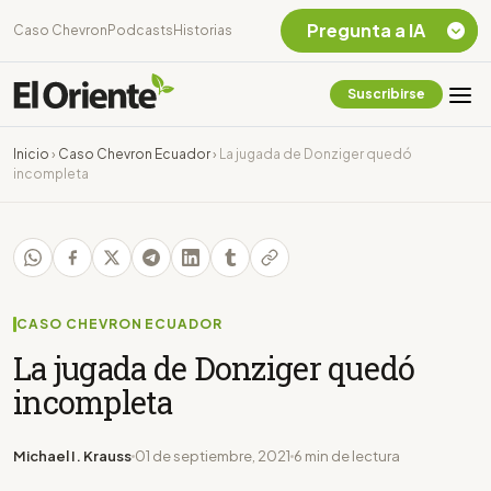
Pregunta a IA
Caso Chevron
Podcasts
Historias
Suscribirse
Quiero Información
sobre el Caso
Inicio
›
Caso Chevron Ecuador
›
La jugada de Donziger quedó
Chevron Ecuador
incompleta
Listar destinos
turísticos de la
Amazonia Ecuatoriana
¿En que consiste la
tasa minera que rige en
Ecuador?
CASO CHEVRON ECUADOR
La jugada de Donziger quedó
incompleta
Michael I. Krauss
01 de septiembre, 2021
6 min de lectura