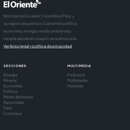
Noticias de Ecuador, Colombia y Perú, y
su región amazónica. Cubriendo política,
economía, energía, medio ambiente y
minería desde el corazón de la Amazonía
Ver Aviso legal y política de privacidad
SECCIONES
MULTIMEDIA
Energía
Podcasts
Minería
Multimedia
Economía
Historias
Política
Medio Ambiente
Nacionales
Perú
Colombia