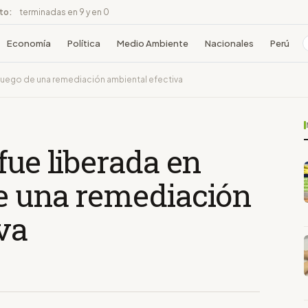
ito:
terminadas en 9 y en 0
Economía
Política
Medio Ambiente
Nacionales
Perú
 luego de una remediación ambiental efectiva
fue liberada en
e una remediación
va