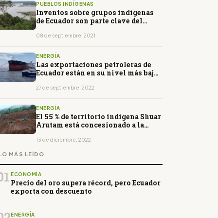
PUEBLOS INDÍGENAS
Inventos sobre grupos indígenas
de Ecuador son parte clave del
fraude contra Chevron
08 de septiembre, 2021
ENERGÍA
Las exportaciones petroleras de
Ecuador están en su nivel más bajo
en 16 años
27 de septiembre, 2022
ENERGÍA
El 55 % de territorio indígena Shuar
Arutam está concesionado a la
minería
13 de diciembre, 2022
LO MÁS LEÍDO
01
ECONOMÍA
Precio del oro supera récord, pero Ecuador
exporta con descuento
02
ENERGÍA