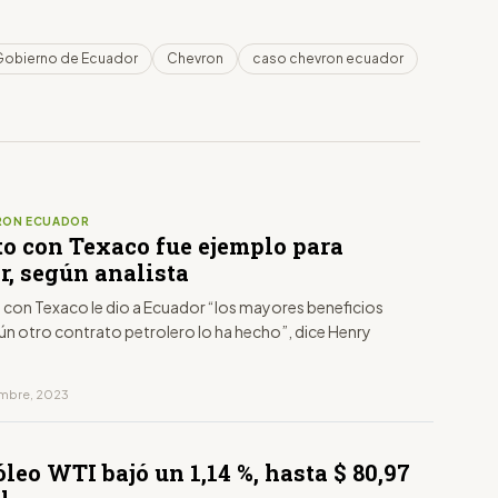
Gobierno de Ecuador
Chevron
caso chevron ecuador
RON ECUADOR
to con Texaco fue ejemplo para
r, según analista
o con Texaco le dio a Ecuador “los mayores beneficios
n otro contrato petrolero lo ha hecho”, dice Henry
iembre, 2023
óleo WTI bajó un 1,14 %, hasta $ 80,97