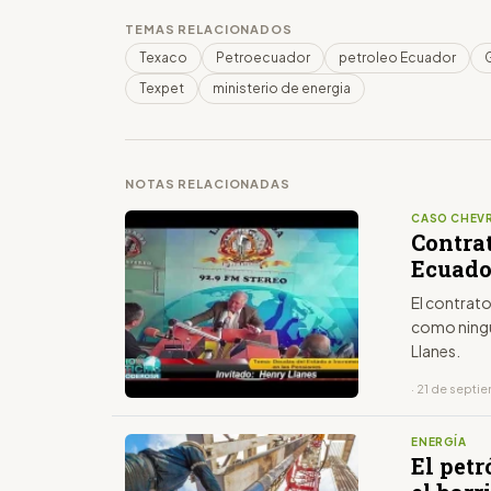
TEMAS RELACIONADOS
Texaco
Petroecuador
petroleo Ecuador
Texpet
ministerio de energia
NOTAS RELACIONADAS
CASO CHEV
Contra
Ecuado
El contrat
como ningú
Llanes.
· 21 de sept
ENERGÍA
El petr