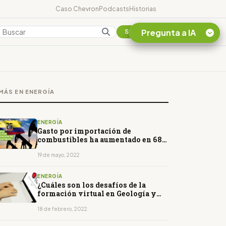
Caso Chevron
Podcasts
Historias
Pregunta a IA
Colombia
Suscribirse
Quiero Información
sobre el Caso
MÁS EN ENERGÍA
Chevron Ecuador
Listar destinos
turísticos de la
ENERGÍA
Amazonia Ecuatoriana
Gasto por importación de
combustibles ha aumentado en 68%
¿En que consiste la
en 2022
tasa minera que rige en
19 de mayo, 2022
Ecuador?
ENERGÍA
¿Cuáles son los desafíos de la
formación virtual en Geología y
Energía?
18 de febrero, 2022