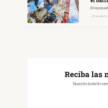
el barr
En la pasad
· 23 de abril,
Reciba las 
Nuestro boletín sem