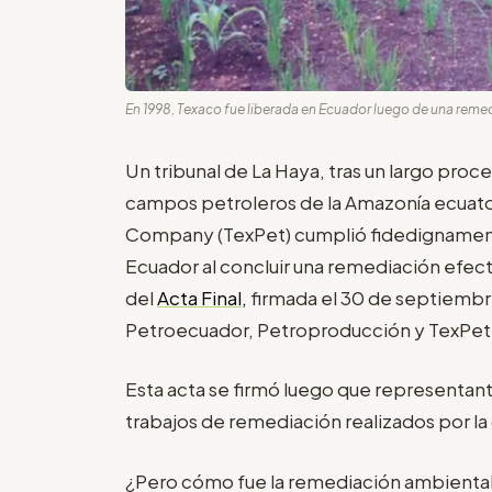
En 1998, Texaco fue liberada en Ecuador luego de una remed
Un tribunal de La Haya, tras un largo proce
campos petroleros de la Amazonía ecuato
Company (TexPet) cumplió fidedignament
Ecuador al concluir una remediación efectiva
del
Acta Final
,
firmada el 30 de septiembre
Petroecuador, Petroproducción y TexPet
Esta acta se firmó luego que representant
trabajos de remediación realizados por la
¿Pero cómo fue la remediación ambienta