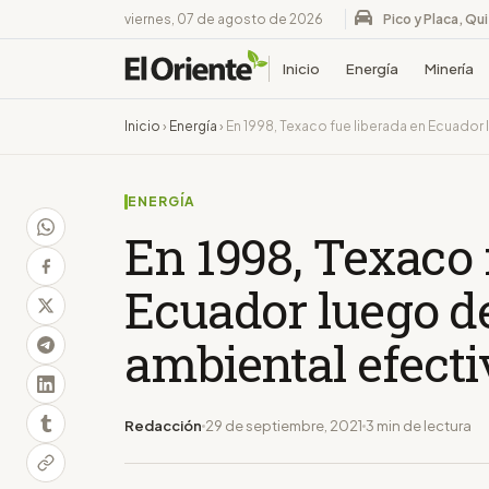
viernes, 07 de agosto de 2026
Pico y Placa, Qu
Inicio
Energía
Minería
Inicio
›
Energía
›
En 1998, Texaco fue liberada en Ecuador
ENERGÍA
En 1998, Texaco 
Ecuador luego d
ambiental efecti
Redacción
29 de septiembre, 2021
3 min de lectura