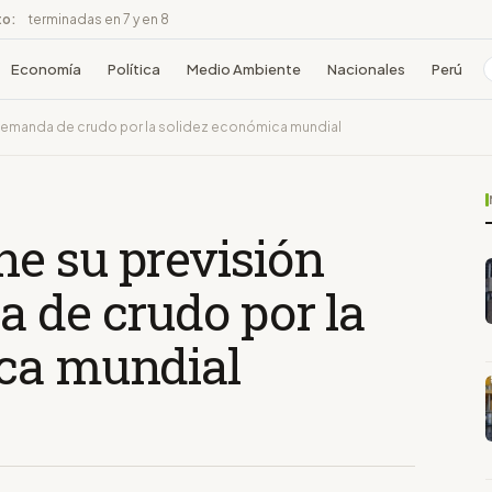
to:
terminadas en 7 y en 8
Economía
Política
Medio Ambiente
Nacionales
Perú
 demanda de crudo por la solidez económica mundial
e su previsión
 de crudo por la
ca mundial