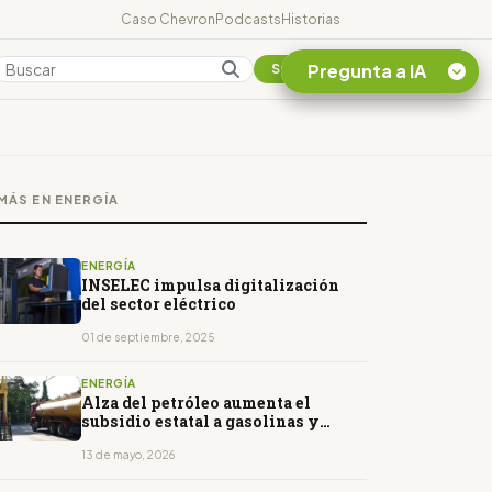
Caso Chevron
Podcasts
Historias
Pregunta a IA
Colombia
Suscribirse
Quiero Información
sobre el Caso
MÁS EN ENERGÍA
Chevron Ecuador
Listar destinos
turísticos de la
ENERGÍA
Amazonia Ecuatoriana
INSELEC impulsa digitalización
del sector eléctrico
¿En que consiste la
tasa minera que rige en
01 de septiembre, 2025
Ecuador?
ENERGÍA
Alza del petróleo aumenta el
subsidio estatal a gasolinas y
diésel
13 de mayo, 2026