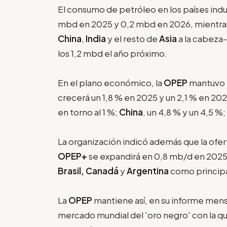
El consumo de petróleo en los países indus
mbd en 2025 y 0,2 mbd en 2026, mientra
China
,
India
y el resto de
Asia
a la cabeza-
los 1,2 mbd el año próximo.
En el plano económico, la
OPEP
mantuvo 
crecerá un 1,8 % en 2025 y un 2,1 % en 20
en torno al 1 %;
China
, un 4,8 % y un 4,5 %;
La organización indicó además que la ofert
OPEP+
se expandirá en 0,8 mb/d en 2025
Brasil, Canadá
y
Argentina
como principa
La
OPEP
mantiene así, en su informe mensu
mercado mundial del 'oro negro' con la q