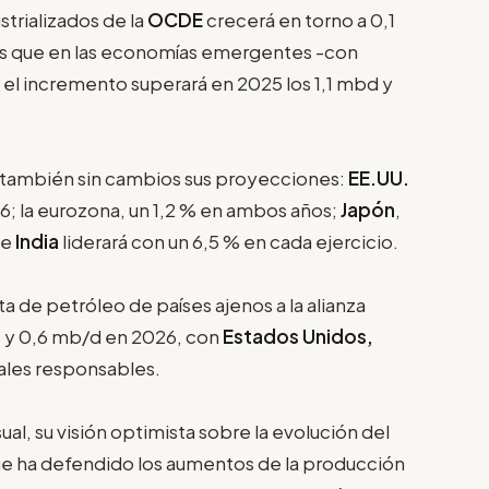
trializados de la
OCDE
crecerá en torno a 0,1
s que en las economías emergentes -con
 el incremento superará en 2025 los 1,1 mbd y
también sin cambios sus proyecciones:
EE.UU.
26; la eurozona, un 1,2 % en ambos años;
Japón
,
 e
India
liderará con un 6,5 % en cada ejercicio.
a de petróleo de países ajenos a la alianza
 y 0,6 mb/d en 2026, con
Estados Unidos,
les responsables.
al, su visión optimista sobre la evolución del
ue ha defendido los aumentos de la producción