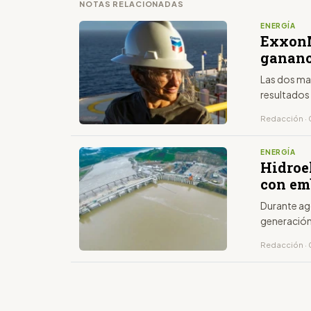
NOTAS RELACIONADAS
ENERGÍA
ExxonM
gananci
Las dos ma
resultados
Redacción · 
ENERGÍA
Hidroe
con em
Durante ago
generación
Redacción · 