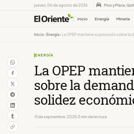
jueves, 06 de agosto de 2026
Pico y Placa, Qui
Inicio
Energía
Minería
Inicio
›
Energía
›
La OPEP mantiene su previsión sobre la
ENERGÍA
La OPEP mantien
sobre la demanda
solidez económi
11 de septiembre, 2025
3 min de lectura