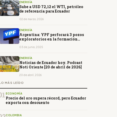
ENERGÍA
Sube a USD 72,12 el WTI, petróleo
de referencia para Ecuador
02 de marzo, 2026
ENERGÍA
Argentina: YPF perforará 3 pozos
exploratorios en la formación
Palermo Aike
03 de junio, 2025
ENERGÍA
Noticias de Ecuador hoy. Podcast
Noti Oriente [20 de abril de 2026]
20 de abril, 2026
LO MÁS LEÍDO
01
ECONOMÍA
Precio del oro supera récord, pero Ecuador
exporta con descuento
02
COLOMBIA