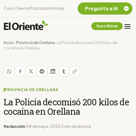
Pregunta a IA
Caso Chevron
Podcasts
Historias
Suscribirse
Quiero Información
sobre el Caso
Inicio
›
Provincia de Orellana
›
La Policía decomisó 200 kilos de
Chevron Ecuador
cocaína en Orellana
Listar destinos
turísticos de la
Amazonia Ecuatoriana
¿En que consiste la
tasa minera que rige en
Ecuador?
PROVINCIA DE ORELLANA
La Policía decomisó 200 kilos de
cocaína en Orellana
Redacción
08 de mayo, 2025
2 min de lectura