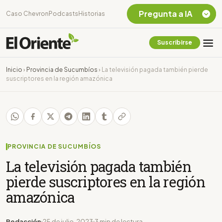
Pregunta a IA
Caso Chevron
Podcasts
Historias
Suscribirse
Quiero Información
sobre el Caso
Inicio
›
Provincia de Sucumbíos
›
La televisión pagada también pierde
Chevron Ecuador
suscriptores en la región amazónica
Listar destinos
turísticos de la
Amazonia Ecuatoriana
¿En que consiste la
tasa minera que rige en
Ecuador?
PROVINCIA DE SUCUMBÍOS
La televisión pagada también
pierde suscriptores en la región
amazónica
Redacción
25 de julio, 2023
3 min de lectura