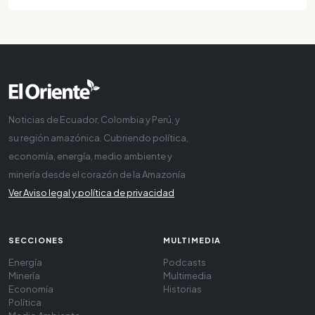
Noticias de Ecuador, Colombia y Perú, y
su región amazónica. Cubriendo política,
economía, energía, medio ambiente y
minería desde el corazón de la Amazonía
Ver Aviso legal y política de privacidad
SECCIONES
MULTIMEDIA
Energía
Podcasts
Minería
Multimedia
Economía
Historias
Política