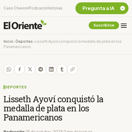
Pregunta a IA
Caso Chevron
Podcasts
Historias
Suscribirse
Quiero Información
sobre el Caso
Inicio
›
Deportes
›
Lisseth Ayoví conquistó la medalla de plata en los
Chevron Ecuador
Panamericanos
Listar destinos
turísticos de la
Amazonia Ecuatoriana
¿En que consiste la
tasa minera que rige en
Ecuador?
DEPORTES
Lisseth Ayoví conquistó la
medalla de plata en los
Panamericanos
Redacción
25 de octubre, 2023
2 min de lectura