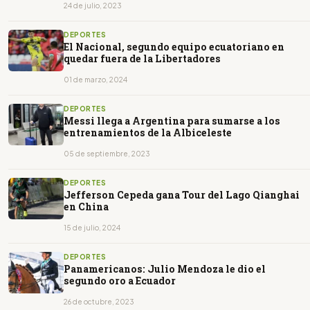
24 de julio, 2023
DEPORTES
El Nacional, segundo equipo ecuatoriano en
quedar fuera de la Libertadores
01 de marzo, 2024
DEPORTES
Messi llega a Argentina para sumarse a los
entrenamientos de la Albiceleste
05 de septiembre, 2023
DEPORTES
Jefferson Cepeda gana Tour del Lago Qianghai
en China
15 de julio, 2024
DEPORTES
Panamericanos: Julio Mendoza le dio el
segundo oro a Ecuador
26 de octubre, 2023