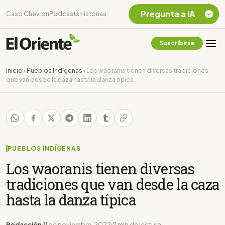
Pregunta a IA
Caso Chevron
Podcasts
Historias
Suscribirse
Quiero Información
sobre el Caso
Inicio
›
Pueblos Indígenas
›
Los waoranis tienen diversas tradiciones
Chevron Ecuador
que van desde la caza hasta la danza típica
Listar destinos
turísticos de la
Amazonia Ecuatoriana
¿En que consiste la
tasa minera que rige en
Ecuador?
PUEBLOS INDÍGENAS
Los waoranis tienen diversas
tradiciones que van desde la caza
hasta la danza típica
Redacción
11 de noviembre, 2022
2 min de lectura