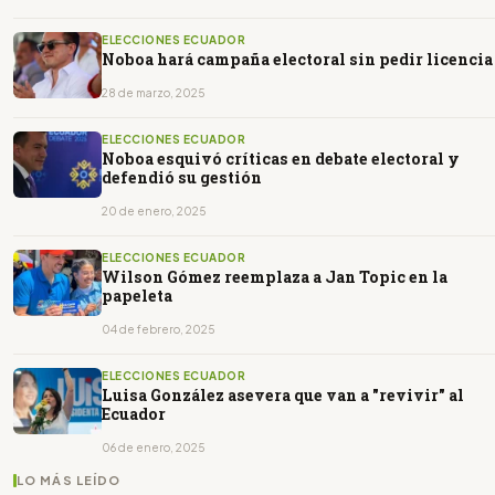
ELECCIONES ECUADOR
Noboa hará campaña electoral sin pedir licencia
28 de marzo, 2025
ELECCIONES ECUADOR
Noboa esquivó críticas en debate electoral y
defendió su gestión
20 de enero, 2025
ELECCIONES ECUADOR
Wilson Gómez reemplaza a Jan Topic en la
papeleta
04 de febrero, 2025
ELECCIONES ECUADOR
Luisa González asevera que van a "revivir" al
Ecuador
06 de enero, 2025
LO MÁS LEÍDO