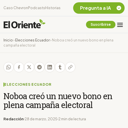
Pregunta a IA
Caso Chevron
Podcasts
Historias
Suscribirse
Quiero Información
sobre el Caso
Inicio
›
Elecciones Ecuador
›
Noboa creó un nuevo bono en plena
Chevron Ecuador
campaña electoral
Listar destinos
turísticos de la
Amazonia Ecuatoriana
¿En que consiste la
tasa minera que rige en
Ecuador?
ELECCIONES ECUADOR
Noboa creó un nuevo bono en
plena campaña electoral
Redacción
28 de marzo, 2025
2 min de lectura