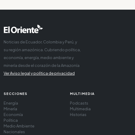
Noticias de Ecuador, Colombia y Perú, y
su región amazónica. Cubriendo política,
economía, energía, medio ambiente y
minería desde el corazón de la Amazonía
Ver Aviso legal y política de privacidad
SECCIONES
MULTIMEDIA
Energía
Podcasts
Minería
Multimedia
Economía
Historias
Política
Medio Ambiente
Nacionales