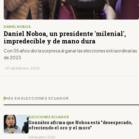
DANIEL NOBOA
Daniel Noboa, un presidente 'milenial',
impredecible y de mano dura
Con 35 años dio la sorpresa al ganar las elecciones extraordinarias
de 2023
· 07 de febrero, 2025
MÁS EN ELECCIONES ECUADOR
ELECCIONES ECUADOR
González afirma que Noboa está "desesperado,
ofreciendo el oro y el moro"
04 de abril, 2025