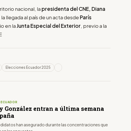
itorio nacional, la
presidenta del CNE, Diana
e la llegada al país de un acta desde
París
io en la
Junta Especial del Exterior
, previo a la
E
Elecciones Ecuador 2025
S ECUADOR
y González entran a última semana
mpaña
idatos han asegurado durante las concentraciones que
a en las encuestas