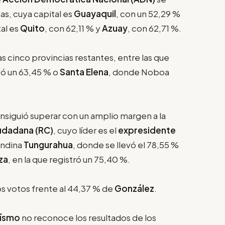
s, cuya capital es
Guayaquil
, con un 52,29 %
tal es
Quito
, con 62,11 % y
Azuay
, con 62,71 %.
as cinco provincias restantes, entre las que
zó un 63,45 % o
Santa Elena
, donde Noboa
.
onsiguió superar con un amplio margen a la
udadana (RC)
, cuyo líder es el
expresidente
andina
Tungurahua
, donde se llevó el 78,55 %
za
, en la que registró un 75,40 %.
os votos frente al 44,37 % de
González
.
eísmo
no reconoce los resultados de los