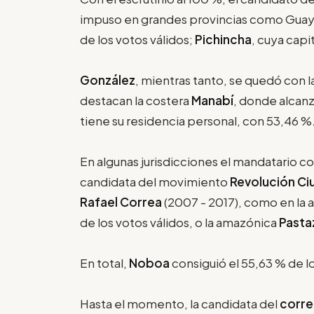
impuso en grandes provincias como Guaya
de los votos válidos;
Pichincha
, cuya capi
González
, mientras tanto, se quedó con l
destacan la costera
Manabí
, donde alcan
tiene su residencia personal, con 53,46 %
En algunas jurisdicciones el mandatario c
candidata del movimiento
Revolución Ci
Rafael Correa
(2007 - 2017), como en la 
de los votos válidos, o la amazónica
Pasta
En total,
Noboa
consiguió el 55,63 % de l
Hasta el momento, la candidata del
corr