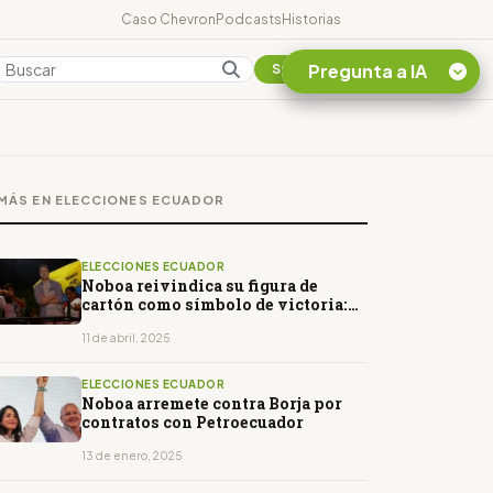
Caso Chevron
Podcasts
Historias
Pregunta a IA
Colombia
Suscribirse
Quiero Información
sobre el Caso
MÁS EN ELECCIONES ECUADOR
Chevron Ecuador
Listar destinos
turísticos de la
ELECCIONES ECUADOR
Amazonia Ecuatoriana
Noboa reivindica su figura de
cartón como símbolo de victoria:
¿En que consiste la
"Ecuador tiene presidente"
tasa minera que rige en
11 de abril, 2025
Ecuador?
ELECCIONES ECUADOR
Noboa arremete contra Borja por
contratos con Petroecuador
13 de enero, 2025