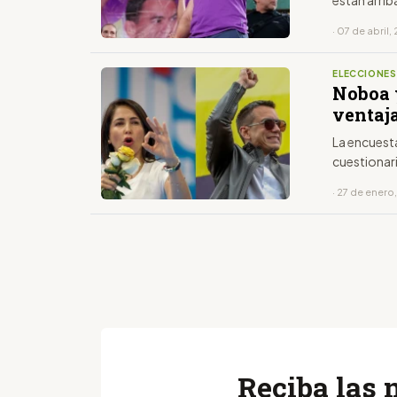
· 07 de abril
ELECCIONE
Noboa 
ventaj
La encuesta
cuestionari
· 27 de enero
Reciba las 