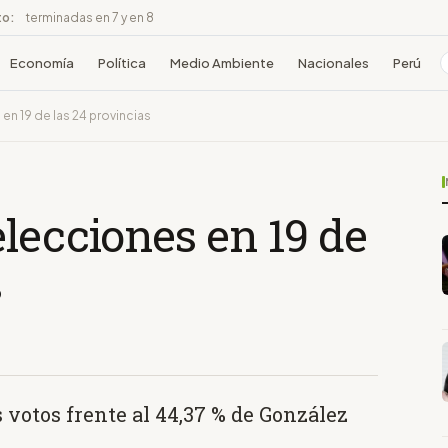
to:
terminadas en 7 y en 8
Economía
Política
Medio Ambiente
Nacionales
Perú
n 19 de las 24 provincias
lecciones en 19 de
s
s votos frente al 44,37 % de González