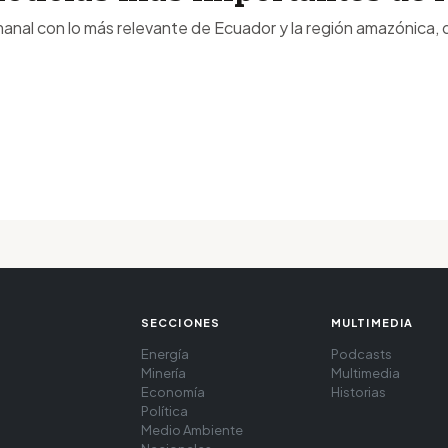
anal con lo más relevante de Ecuador y la región amazónica, d
SECCIONES
MULTIMEDIA
Energía
Podcasts
Minería
Multimedia
Economía
Historias
Política
Medio Ambiente