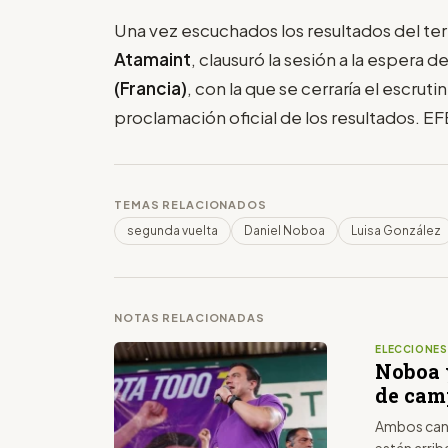
Una vez escuchados los resultados del terr
Atamaint
, clausuró la sesión a la espera d
(Francia)
, con la que se cerraría el escrutin
proclamación oficial de los resultados. EF
TEMAS RELACIONADOS
segunda vuelta
Daniel Noboa
Luisa González
NOTAS RELACIONADAS
ELECCIONE
Noboa 
de ca
Ambos cand
están arrib