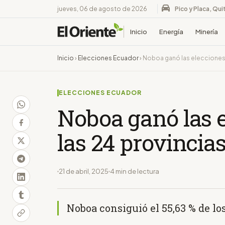
jueves, 06 de agosto de 2026
Pico y Placa, Qui
Inicio
Energía
Minería
Inicio
›
Elecciones Ecuador
›
Noboa ganó las elecciones e
ELECCIONES ECUADOR
Noboa ganó las e
las 24 provincia
21 de abril, 2025
4 min de lectura
Noboa consiguió el 55,63 % de lo