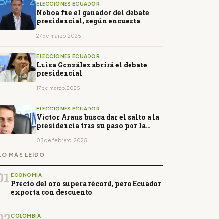
ELECCIONES ECUADOR
Noboa fue el ganador del debate
presidencial, según encuesta
27 de marzo, 2025
ELECCIONES ECUADOR
Luisa González abrirá el debate
presidencial
17 de marzo, 2025
ELECCIONES ECUADOR
Víctor Araus busca dar el salto a la
presidencia tras su paso por la
Policía
03 de febrero, 2025
LO MÁS LEÍDO
01
ECONOMÍA
Precio del oro supera récord, pero Ecuador
exporta con descuento
02
COLOMBIA