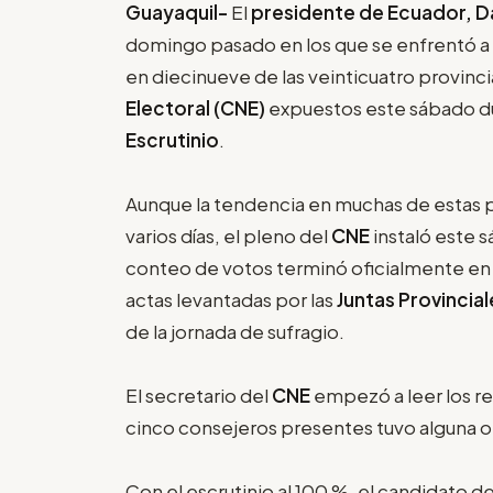
Guayaquil-
El
presidente de Ecuador, D
domingo pasado en los que se enfrentó a 
en diecinueve de las veinticuatro provinci
Electoral (CNE)
expuestos este sábado du
Escrutinio
.
Aunque la tendencia en muchas de estas 
varios días, el pleno del
CNE
instaló este 
conteo de votos terminó oficialmente en la
actas levantadas por las
Juntas Provincial
de la jornada de sufragio.
El secretario del
CNE
empezó a leer los re
cinco consejeros presentes tuvo alguna 
Con el escrutinio al 100 %, el candidato d