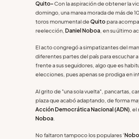
Quito-
Con la aspiración de obtener la vic
domingo, una marea morada de más de 10.
toros monumental de
Quito
para acompañ
reelección,
Daniel Noboa
, en su último 
El acto congregó a simpatizantes del man
diferentes partes del país para escuchar 
frente a sus seguidores, algo que es habitu
elecciones, pues apenas se prodiga en in
Al grito de "una sola vuelta", pancartas, c
plaza que acabó adaptando, de forma mayo
Acción Democrática Nacional (ADN)
, e
Noboa
.
No faltaron tampoco los populares '
Nob