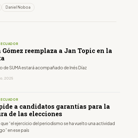
Daniel Noboa
S ECUADOR
 Gómez reemplaza a Jan Topic en la
ta
to de SUMA estará acompañado de Inés Díaz
ro, 2025
S ECUADOR
pide a candidatos garantías para la
ra de las elecciones
 que “el ejercicio del periodismo se ha vuelto una actividad
sgo” en ese país