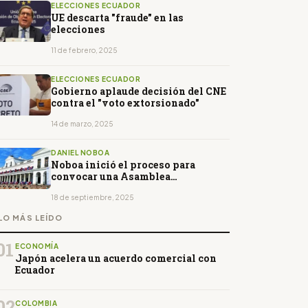
ELECCIONES ECUADOR
UE descarta "fraude" en las
elecciones
11 de febrero, 2025
ELECCIONES ECUADOR
Gobierno aplaude decisión del CNE
contra el "voto extorsionado"
14 de marzo, 2025
DANIEL NOBOA
Noboa inició el proceso para
convocar una Asamblea
Constituyente
18 de septiembre, 2025
LO MÁS LEÍDO
01
ECONOMÍA
Japón acelera un acuerdo comercial con
Ecuador
02
COLOMBIA