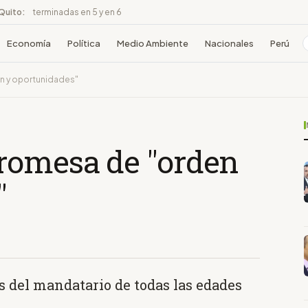
 Quito:
terminadas en 5 y en 6
Economía
Política
Medio Ambiente
Nacionales
Perú
n y oportunidades"
romesa de "orden
"
s del mandatario de todas las edades