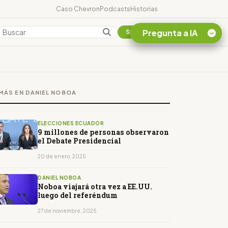
Caso Chevron
Podcasts
Historias
Pregunta a IA
Colombia
Suscribirse
Quiero Información
sobre el Caso
MÁS EN DANIEL NOBOA
Chevron Ecuador
Listar destinos
turísticos de la
ELECCIONES ECUADOR
Amazonia Ecuatoriana
9 millones de personas observaron
el Debate Presidencial
¿En que consiste la
tasa minera que rige en
20 de enero, 2025
Ecuador?
DANIEL NOBOA
Noboa viajará otra vez a EE.UU.
luego del referéndum
27 de noviembre, 2025