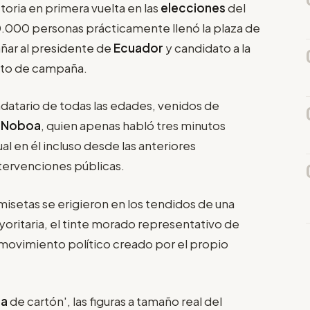
toria en primera vuelta en las
elecciones
del
000 personas prácticamente llenó la plaza de
ar al presidente de
Ecuador
y candidato a la
acto de campaña.
datario de todas las edades, venidos de
a
Noboa
, quien apenas habló tres minutos
al en él incluso desde las anteriores
tervenciones públicas.
amisetas se erigieron en los tendidos de una
ritaria, el tinte morado representativo de
l movimiento político creado por el propio
oa
de cartón', las figuras a tamaño real del