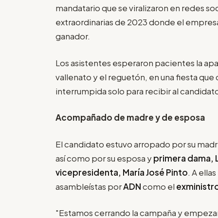
mandatario que se viralizaron en redes so
extraordinarias de 2023 donde el empresar
ganador.
Los asistentes esperaron pacientes la apar
vallenato y el reguetón, en una fiesta qu
interrumpida solo para recibir al candidato
Acompañado de madre y de esposa
El candidato estuvo arropado por su madr
así como por su esposa y
primera dama, L
vicepresidenta, María José Pinto
. A ell
asambleístas por
ADN
como el
exministro
"Estamos cerrando la campaña y empezand