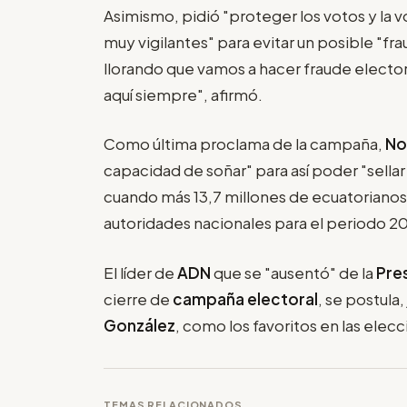
Asimismo, pidió "proteger los votos y la v
muy vigilantes" para evitar un posible "fra
llorando que vamos a hacer fraude electo
aquí siempre", afirmó.
Como última proclama de la campaña,
N
capacidad de soñar" para así poder "sellar
cuando más 13,7 millones de ecuatorianos 
autoridades nacionales para el periodo 
El líder de
ADN
que se "ausentó" de la
Pre
cierre de
campaña electoral
, se postula
González
, como los favoritos en las ele
TEMAS RELACIONADOS