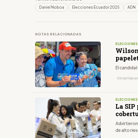
Daniel Noboa
Elecciones Ecuador 2025
ADN
NOTAS RELACIONADAS
ELECCIONE
Wilson
papele
El candida
· 04 de febre
ELECCIONE
La SIP 
cobertu
Advirtieron
de alto rie