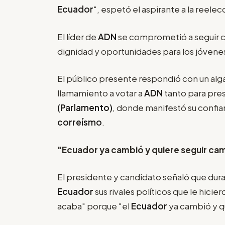
Ecuador
", espetó el aspirante a la reele
El líder de
ADN
se comprometió a seguir c
dignidad y oportunidades para los jóvenes 
El público presente respondió con un alg
llamamiento a votar a
ADN
tanto para pre
(Parlamento)
, donde manifestó su confian
correísmo
.
"Ecuador ya cambió y quiere seguir c
El presidente y candidato señaló que dur
Ecuador
sus rivales políticos que le hici
acaba" porque "el
Ecuador
ya cambió y q