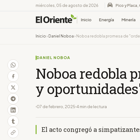
miércoles, 05 de agosto de 2026
Pico y Placa,
Inicio
Energía
Minería
Inicio
›
Daniel Noboa
›
Noboa redobla promesa de "orde
DANIEL NOBOA
Noboa redobla p
y oportunidades
07 de febrero, 2025
4 min de lectura
El acto congregó a simpatizante