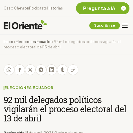
Pregunta a IA
Caso Chevron
Podcasts
Historias
Suscribirse
Quiero Información
sobre el Caso
Inicio
›
Elecciones Ecuador
›
92 mil delegados políticos vigilarán el
Chevron Ecuador
proceso electoral del 13 de abril
Listar destinos
turísticos de la
Amazonia Ecuatoriana
¿En que consiste la
tasa minera que rige en
Ecuador?
ELECCIONES ECUADOR
92 mil delegados políticos
vigilarán el proceso electoral del
13 de abril
Redacción
11 de abril, 2025
2 min de lectura