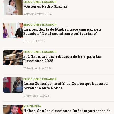
ELECCIONES ECUADOR
¿Quién es Pedro Granja?
16 de diciembre, 2024
ELECCIONES ECUADOR
La presidenta de Madrid hace campaña en
Ecuador: "No al socialismo bolivariano"
10 de abril, 2025
ELECCIONES ECUADOR
El CNE inició distribución de kits para las
Elecciones 2025
17 de diciembre, 2024
ELECCIONES ECUADOR
Luisa González, la alfil de Correa que busca su
revancha ante Noboa
07 de febrero, 2025
MULTIMEDIA
Noboa: Son las elecciones "más importantes de