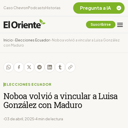
Pregunta a IA
Caso Chevron
Podcasts
Historias
Suscribirse
Quiero Información
sobre el Caso
Inicio
›
Elecciones Ecuador
›
Noboa volvió a vincular a Luisa González
Chevron Ecuador
con Maduro
Listar destinos
turísticos de la
Amazonia Ecuatoriana
¿En que consiste la
tasa minera que rige en
Ecuador?
ELECCIONES ECUADOR
Noboa volvió a vincular a Luisa
González con Maduro
03 de abril, 2025
4 min de lectura