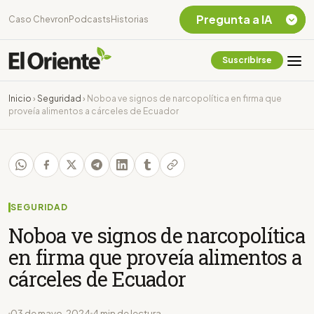
Pregunta a IA
Caso Chevron
Podcasts
Historias
Suscribirse
Quiero Información
sobre el Caso
Inicio
›
Seguridad
›
Noboa ve signos de narcopolítica en firma que
Chevron Ecuador
proveía alimentos a cárceles de Ecuador
Listar destinos
turísticos de la
Amazonia Ecuatoriana
¿En que consiste la
tasa minera que rige en
Ecuador?
SEGURIDAD
Noboa ve signos de narcopolítica
en firma que proveía alimentos a
cárceles de Ecuador
03 de mayo, 2024
4 min de lectura