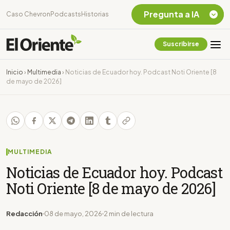
Pregunta a IA
Caso Chevron
Podcasts
Historias
Suscribirse
Quiero Información
sobre el Caso
Inicio
›
Multimedia
›
Noticias de Ecuador hoy. Podcast Noti Oriente [8
Chevron Ecuador
de mayo de 2026]
Listar destinos
turísticos de la
Amazonia Ecuatoriana
¿En que consiste la
tasa minera que rige en
Ecuador?
MULTIMEDIA
Noticias de Ecuador hoy. Podcast
Noti Oriente [8 de mayo de 2026]
Redacción
08 de mayo, 2026
2 min de lectura