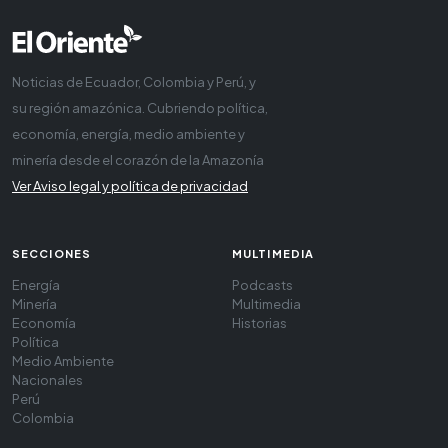
Noticias de Ecuador, Colombia y Perú, y
su región amazónica. Cubriendo política,
economía, energía, medio ambiente y
minería desde el corazón de la Amazonía
Ver Aviso legal y política de privacidad
SECCIONES
MULTIMEDIA
Energía
Podcasts
Minería
Multimedia
Economía
Historias
Política
Medio Ambiente
Nacionales
Perú
Colombia